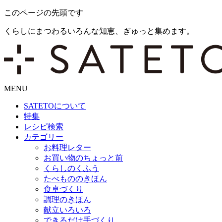
このページの先頭です
くらしにまつわるいろんな知恵、ぎゅっと集めます。
MENU
SATETO
について
特集
レシピ検索
カテゴリー
お料理レター
お買い物のちょっと前
くらしのくふう
たべもののきほん
食卓づくり
調理のきほん
献立いろいろ
できるだけ手づくり