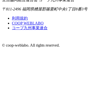
稿
ジ
ジ
ジ
ジ
ナ
〒811-2496 福岡県糟屋郡篠栗町中央1丁目8番3号
ビ
利用規約
COOP WEBLABO
ゲ
コープ九州事業連合
ー
シ
© coop-weblabo. All rights reserved.
ョ
ン