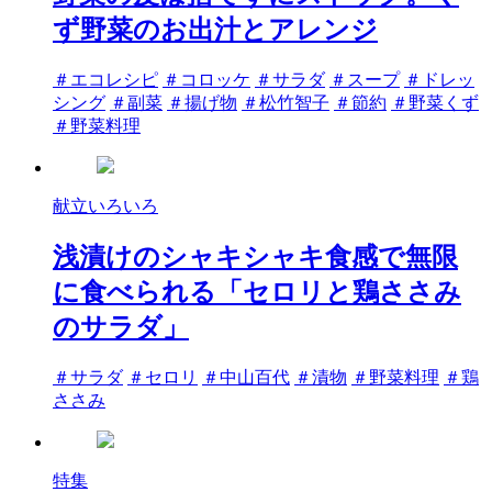
ず野菜のお出汁とアレンジ
タ
＃エコレシピ
＃コロッケ
＃サラダ
＃スープ
＃ドレッ
グ
シング
＃副菜
＃揚げ物
＃松竹智子
＃節約
＃野菜くず
＃野菜料理
献立いろいろ
浅漬けのシャキシャキ食感で無限
に食べられる「セロリと鶏ささみ
のサラダ」
タ
＃サラダ
＃セロリ
＃中山百代
＃漬物
＃野菜料理
＃鶏
グ
ささみ
特集