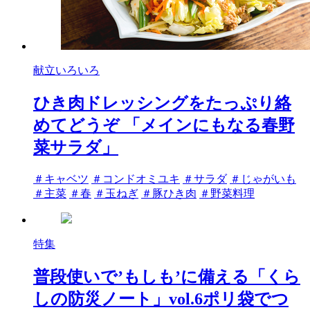
献立いろいろ
ひき肉ドレッシングをたっぷり絡
めてどうぞ 「メインにもなる春野
菜サラダ」
タ
＃キャベツ
＃コンドオミユキ
＃サラダ
＃じゃがいも
グ
＃主菜
＃春
＃玉ねぎ
＃豚ひき肉
＃野菜料理
特集
普段使いで’もしも’に備える「くら
しの防災ノート」vol.6ポリ袋でつ