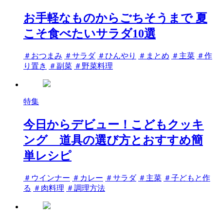
お手軽なものからごちそうまで 夏
こそ食べたいサラダ10選
タ
＃おつまみ
＃サラダ
＃ひんやり
＃まとめ
＃主菜
＃作
グ
り置き
＃副菜
＃野菜料理
特集
今日からデビュー！こどもクッキ
ング 道具の選び方とおすすめ簡
単レシピ
タ
＃ウインナー
＃カレー
＃サラダ
＃主菜
＃子どもと作
グ
る
＃肉料理
＃調理方法