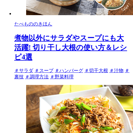
たべもののきほん
煮物以外にサラダやスープにも大
活躍! 切り干し大根の使い方＆レシ
ピ4選
タ
＃サラダ
＃スープ
＃ハンバーグ
＃切干大根
＃汁物
＃
グ
裏技
＃調理方法
＃野菜料理