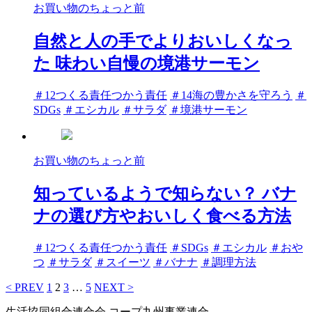
お買い物のちょっと前
自然と人の手でよりおいしくなっ
た 味わい自慢の境港サーモン
タ
＃12つくる責任つかう責任
＃14海の豊かさを守ろう
＃
グ
SDGs
＃エシカル
＃サラダ
＃境港サーモン
お買い物のちょっと前
知っているようで知らない？ バナ
ナの選び方やおいしく食べる方法
タ
＃12つくる責任つかう責任
＃SDGs
＃エシカル
＃おや
グ
つ
＃サラダ
＃スイーツ
＃バナナ
＃調理方法
< PREV
ペ
1
ペ
2
ペ
3
…
ペ
5
NEXT >
投
ー
ー
ー
ー
生活協同組合連合会 コープ九州事業連合