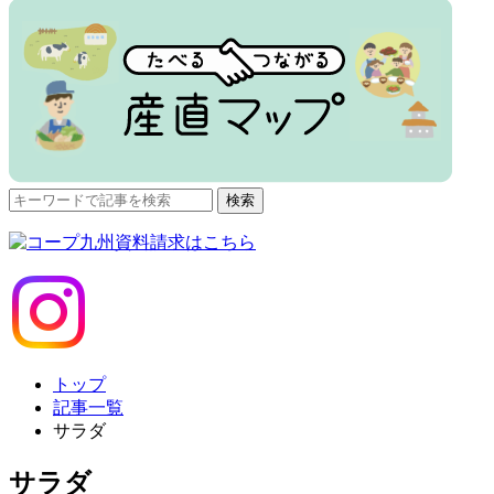
検
検索
索
対
象:
トップ
記事一覧
サラダ
サラダ