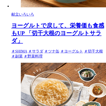
献立いろいろ
ヨーグルトで戻して、栄養価も食感
もUP 「切干大根のヨーグルトサラ
ダ」
タ
＃SHIMA
＃サラダ
＃ツナ缶
＃ヨーグルト
＃切干大根
グ
＃副菜
＃野菜料理