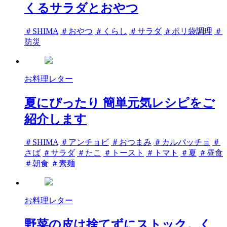
くるサラダとおやつ
タ
＃SHIMA
＃おやつ
＃くらし
＃サラダ
＃ポリ袋調理
＃
グ
防災
お料理レター
夏にぴったり 簡単元気レシピをご
紹介します
タ
＃SHIMA
＃アンチョビ
＃おつまみ
＃カルパッチョ
＃
グ
さば
＃サラダ
＃たこ
＃トースト
＃トマト
＃夏
＃昼食
＃朝食
＃素麺
お料理レター
野菜の皮は捨てずにストック。く