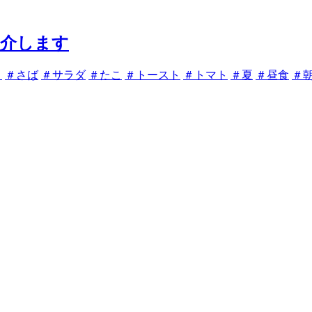
紹介します
ョ
＃さば
＃サラダ
＃たこ
＃トースト
＃トマト
＃夏
＃昼食
＃