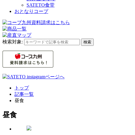
SATETO食堂
おとなりコープ
検索対象:
検索
トップ
記事一覧
昼食
昼食