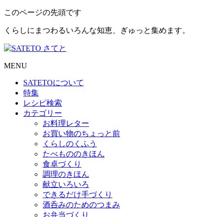
このページの先頭です
くらしにまつわるいろんな知恵、ぎゅっと集めます。
MENU
SATETO
について
特集
レシピ検索
カテゴリー
お料理レター
お買い物のちょっと前
くらしのくふう
たべもののきほん
食卓づくり
調理のきほん
献立いろいろ
できるだけ手づくり
酒呑みのためのつまみ
お弁当づくり