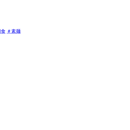
朝食
＃素麺