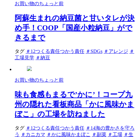
お買い物のちょっと前
阿蘇生まれの納豆菌と甘いタレが決
め手！COOP「国産小粒納豆」がで
きるまで
タグ
＃12つくる責任つかう責任
＃SDGs
＃アレンジ
＃
工場見学
＃納豆
お買い物のちょっと前
味も食感もまるで’かに’！コープ九
州の隠れた看板商品「かに風味かま
ぼこ」の工場を訪ねました
タグ
＃12つくる責任つかう責任
＃14海の豊かさを守ろ
う
＃カニカマ
＃かに風味かまぼこ
＃副菜
＃工場
＃生