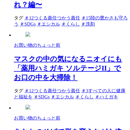
れ？編〜
タグ
＃12つくる責任つかう責任
＃15陸の豊かさも守ろ
う
＃SDGs
＃エシカル
＃くらし
＃洗剤
お買い物のちょっと前
マスクの中の気になるニオイにも
「薬用ハミガキ ソルテージII」で
お口の中を大掃除！
タグ
＃12つくる責任つかう責任
＃3すべての人に健康
と福祉を
＃SDGs
＃エシカル
＃くらし
＃ハミガキ
お買い物のちょっと前