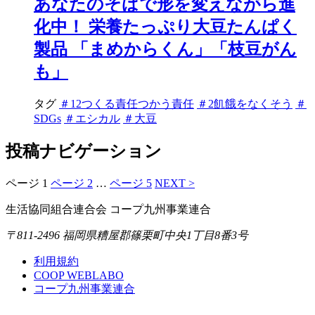
あなたのそばで形を変えながら進
化中！ 栄養たっぷり大豆たんぱく
製品 「まめからくん」「枝豆がん
も」
タグ
＃12つくる責任つかう責任
＃2飢餓をなくそう
＃
SDGs
＃エシカル
＃大豆
投稿ナビゲーション
ページ
1
ページ
2
…
ページ
5
NEXT >
生活協同組合連合会 コープ九州事業連合
〒811-2496 福岡県糟屋郡篠栗町中央1丁目8番3号
利用規約
COOP WEBLABO
コープ九州事業連合