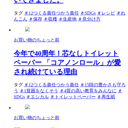
タグ
＃12つくる責任つかう責任
＃SDGs
＃レシピ
＃れ
んこん
＃保存
＃収穫
＃生産地
＃見分け方
お買い物のちょっと前
今年で40周年！芯なしトイレット
ペーパー 「コアノンロール」が愛
され続けている理由
タグ
＃12つくる責任つかう責任
＃15陸の豊かさも守ろ
う
＃1貧困をなくそう
＃4質の高い教育をみんなに
＃
SDGs
＃エシカル
＃トイレットペーパー
＃再生紙
お買い物のちょっと前