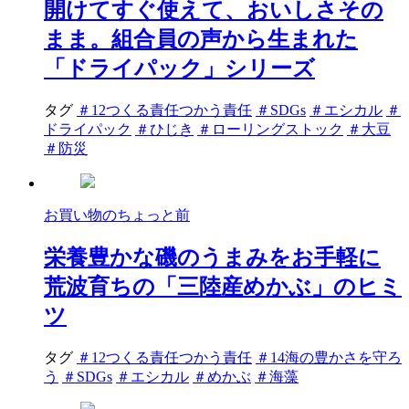
開けてすぐ使えて、おいしさその
まま。組合員の声から生まれた
「ドライパック」シリーズ
タグ
＃12つくる責任つかう責任
＃SDGs
＃エシカル
＃
ドライパック
＃ひじき
＃ローリングストック
＃大豆
＃防災
お買い物のちょっと前
栄養豊かな磯のうまみをお手軽に
荒波育ちの「三陸産めかぶ」のヒミ
ツ
タグ
＃12つくる責任つかう責任
＃14海の豊かさを守ろ
う
＃SDGs
＃エシカル
＃めかぶ
＃海藻