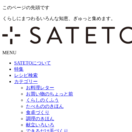
このページの先頭です
くらしにまつわるいろんな知恵、ぎゅっと集めます。
MENU
SATETO
について
特集
レシピ検索
カテゴリー
お料理レター
お買い物のちょっと前
くらしのくふう
たべもののきほん
食卓づくり
調理のきほん
献立いろいろ
できるだけ手づくり