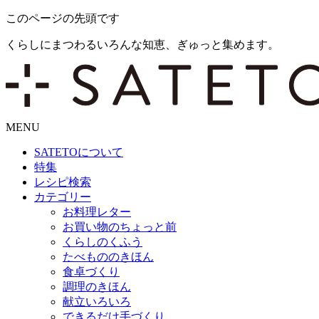
このページの先頭です
くらしにまつわるいろんな知恵、ぎゅっと集めます。
MENU
SATETO
について
特集
レシピ検索
カテゴリー
お料理レター
お買い物のちょっと前
くらしのくふう
たべもののきほん
食卓づくり
調理のきほん
献立いろいろ
できるだけ手づくり