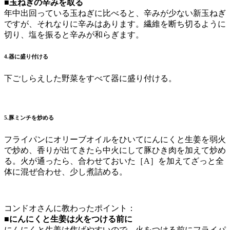
■玉ねぎの辛みを取る
年中出回っている玉ねぎに比べると、辛みが少ない新玉ねぎ
ですが、それなりに辛みはあります。繊維を断ち切るように
切り、塩を振ると辛みが和らぎます。
4.器に盛り付ける
下ごしらえした野菜をすべて器に盛り付ける。
5.豚ミンチを炒める
フライパンにオリーブオイルをひいてにんにくと生姜を弱火
で炒め、香りが出てきたら中火にして豚ひき肉を加えて炒め
る。火が通ったら、合わせておいた［A］を加えてざっと全
体に混ぜ合わせ、少し煮詰める。
コンドオさんに教わったポイント：
■にんにくと生姜は火をつける前に
にんにくと生姜は焦げやすいので、火をつける前にフライパ