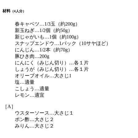
材料
（4人分）
春キャベツ…1/3玉（約200g）
新玉ねぎ…1/2個（約50g）
新じゃがいも…1個（約100g）
スナップエンドウ…1パック（10サヤほど）
にんじん…1/2本（約70g）
豚ひき肉…200g
にんにく（みじん切り）…各１片
しょうが（みじん切り）…各１片
オリーブオイル…大さじ1
塩…適量
こしょう…適量
レモン…適宜
［A］
ウスターソース…大さじ１
ポン酢…大さじ２
みりん…大さじ２