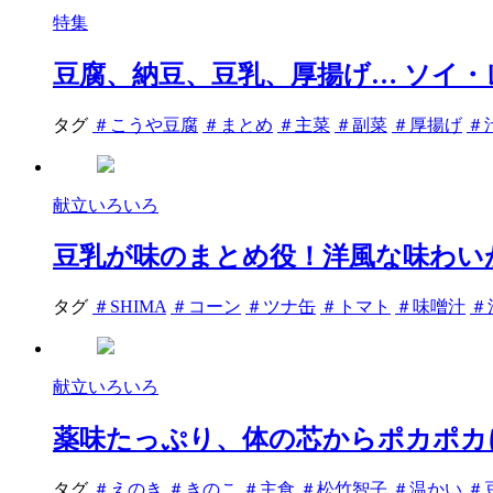
特集
豆腐、納豆、豆乳、厚揚げ… ソイ・
タグ
＃こうや豆腐
＃まとめ
＃主菜
＃副菜
＃厚揚げ
＃
献立いろいろ
豆乳が味のまとめ役！洋風な味わい
タグ
＃SHIMA
＃コーン
＃ツナ缶
＃トマト
＃味噌汁
＃
献立いろいろ
薬味たっぷり、体の芯からポカポカ
タグ
＃えのき
＃きのこ
＃主食
＃松竹智子
＃温かい
＃