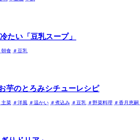
り冷たい「豆乳スープ」
＃朝食
＃豆乳
お芋のとろみシチューレシピ
＃主菜
＃洋風
＃温かい
＃煮込み
＃豆乳
＃野菜料理
＃香月恵嗣