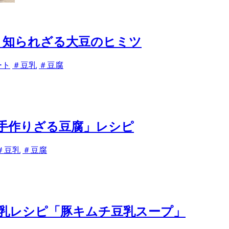
 知られざる大豆のヒミツ
ート
＃豆乳
＃豆腐
手作りざる豆腐」レシピ
＃豆乳
＃豆腐
乳レシピ「豚キムチ豆乳スープ」