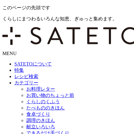
このページの先頭です
くらしにまつわるいろんな知恵、ぎゅっと集めます。
MENU
SATETO
について
特集
レシピ検索
カテゴリー
お料理レター
お買い物のちょっと前
くらしのくふう
たべもののきほん
食卓づくり
調理のきほん
献立いろいろ
できるだけ手づくり