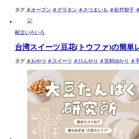
タグ
＃オーブン
＃グラタン
＃さつまいも
＃松竹智子
献立いろいろ
台湾スイーツ豆花(トウファ)の簡
タグ
＃おやつ
＃スイーツ
＃ひんやり
＃宮村ゆかり
＃