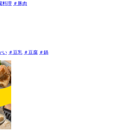
腐料理
＃豚肉
かい
＃豆乳
＃豆腐
＃鍋