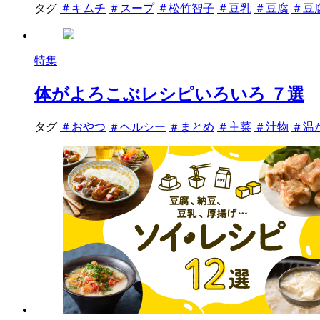
タグ
＃キムチ
＃スープ
＃松竹智子
＃豆乳
＃豆腐
＃豆
特集
体がよろこぶレシピいろいろ ７選
タグ
＃おやつ
＃ヘルシー
＃まとめ
＃主菜
＃汁物
＃温