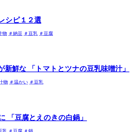
レシピ１２選
汁物
＃納豆
＃豆乳
＃豆腐
が新鮮な 「トマトとツナの豆乳味噌汁」
汁物
＃温かい
＃豆乳
に 「豆腐とえのきの白鍋」
豆乳
＃豆腐
＃鍋