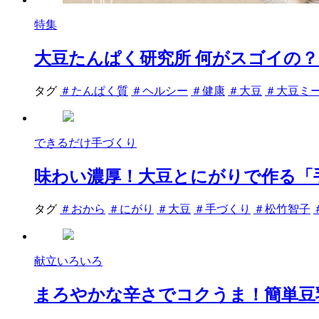
特集
大豆たんぱく研究所 何がスゴイの？
タグ
＃たんぱく質
＃ヘルシー
＃健康
＃大豆
＃大豆ミ
できるだけ手づくり
味わい濃厚！大豆とにがりで作る「
タグ
＃おから
＃にがり
＃大豆
＃手づくり
＃松竹智子
献立いろいろ
まろやかな辛さでコクうま！簡単豆