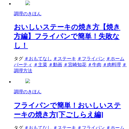
調理のきほん
おいしいステーキの焼き方【焼き
方編】フライパンで簡単！失敗な
し！
タグ
＃おもてなし
＃ステーキ
＃フライパン
＃ホーム
パーティ
＃主菜
＃動画
＃宮崎知花
＃牛肉
＃肉料理
＃
調理方法
調理のきほん
フライパンで簡単！おいしいステ
ーキの焼き方[下ごしらえ編]
タグ
＃おもてなし
＃ステーキ
＃フライパン
＃ホーム