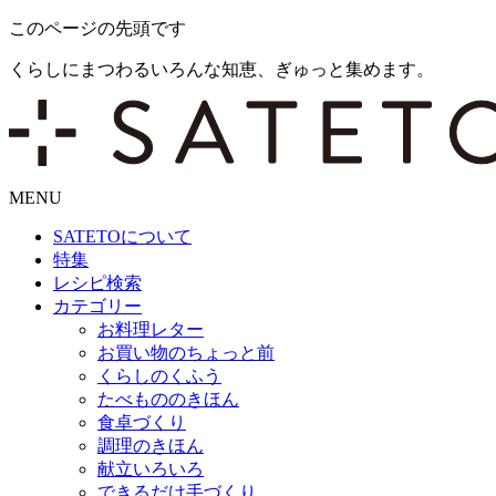
このページの先頭です
くらしにまつわるいろんな知恵、ぎゅっと集めます。
MENU
SATETO
について
特集
レシピ検索
カテゴリー
お料理レター
お買い物のちょっと前
くらしのくふう
たべもののきほん
食卓づくり
調理のきほん
献立いろいろ
できるだけ手づくり