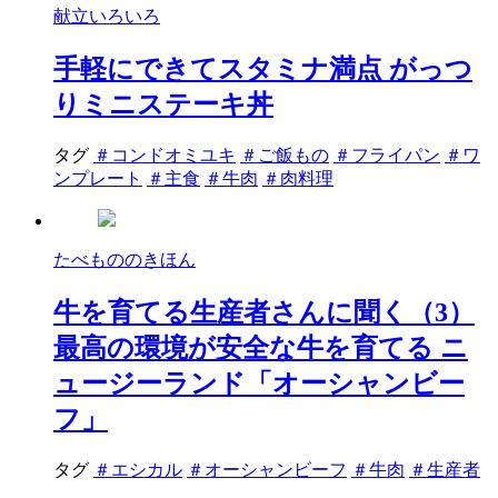
献立いろいろ
手軽にできてスタミナ満点 がっつ
りミニステーキ丼
タグ
＃コンドオミユキ
＃ご飯もの
＃フライパン
＃ワ
ンプレート
＃主食
＃牛肉
＃肉料理
たべもののきほん
牛を育てる生産者さんに聞く（3）
最高の環境が安全な牛を育てる ニ
ュージーランド「オーシャンビー
フ」
タグ
＃エシカル
＃オーシャンビーフ
＃牛肉
＃生産者