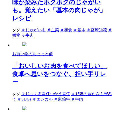
味が染みたホクホクのじゃがい
も。覚えたい「基本の肉じゃが」
レシピ
タグ
＃じゃがいも
＃主菜
＃和食
＃基本
＃宮崎知花
＃
煮物
＃牛肉
お買い物のちょっと前
「おいしいお肉を食べてほしい」
食卓へ思いをつなぐ、担い手リレ
ー
タグ
＃12つくる責任つかう責任
＃15陸の豊かさも守ろ
う
＃SDGs
＃エシカル
＃東伯牛
＃牛肉