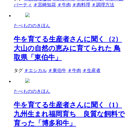
パーティ
＃宮崎知花
＃牛肉
＃肉料理
＃調理方法
たべもののきほん
牛を育てる生産者さんに聞く（2）
大山の自然の恵みに育てられた 鳥
取県「東伯牛」
タグ
＃エシカル
＃東伯牛
＃牛肉
＃生産者
たべもののきほん
牛を育てる生産者さんに聞く（1）
九州生まれ福岡育ち 良質な飼料で
育った「博多和牛」