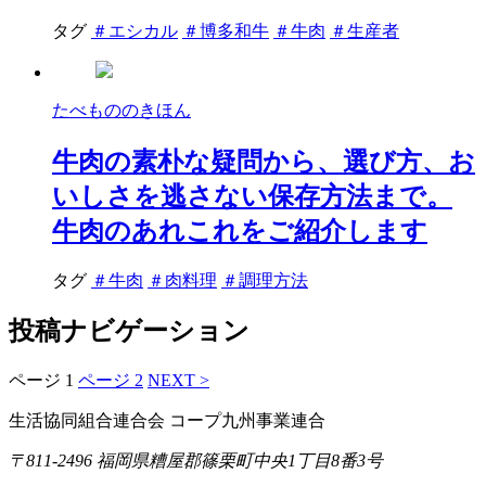
タグ
＃エシカル
＃博多和牛
＃牛肉
＃生産者
たべもののきほん
牛肉の素朴な疑問から、選び方、お
いしさを逃さない保存方法まで。
牛肉のあれこれをご紹介します
タグ
＃牛肉
＃肉料理
＃調理方法
投稿ナビゲーション
ページ
1
ページ
2
NEXT >
生活協同組合連合会 コープ九州事業連合
〒811-2496 福岡県糟屋郡篠栗町中央1丁目8番3号