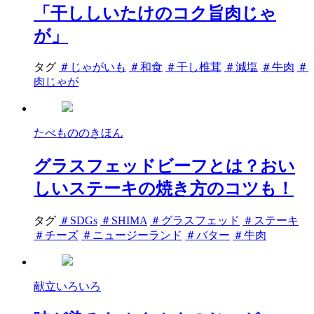
「干ししいたけのコク旨肉じゃ
が」
タグ
＃じゃがいも
＃和食
＃干し椎茸
＃減塩
＃牛肉
＃
肉じゃが
たべもののきほん
グラスフェッドビーフとは？おい
しいステーキの焼き方のコツも！
タグ
＃SDGs
＃SHIMA
＃グラスフェッド
＃ステーキ
＃チーズ
＃ニュージーランド
＃バター
＃牛肉
献立いろいろ