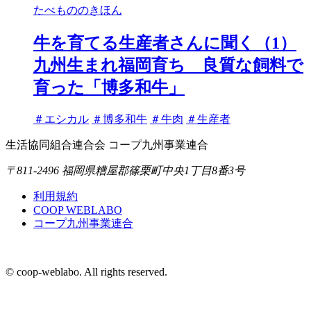
たべもののきほん
牛を育てる生産者さんに聞く（1）
九州生まれ福岡育ち 良質な飼料で
育った「博多和牛」
タ
＃エシカル
＃博多和牛
＃牛肉
＃生産者
グ
生活協同組合連合会 コープ九州事業連合
〒811-2496 福岡県糟屋郡篠栗町中央1丁目8番3号
利用規約
COOP WEBLABO
コープ九州事業連合
© coop-weblabo. All rights reserved.