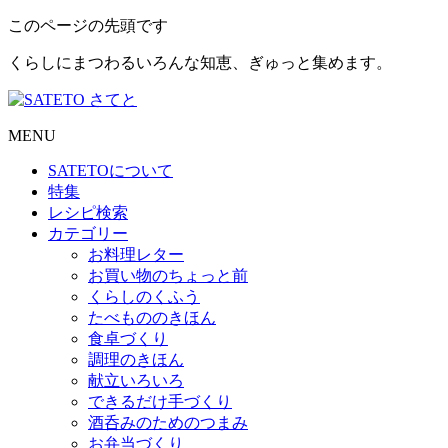
このページの先頭です
くらしにまつわるいろんな知恵、ぎゅっと集めます。
MENU
SATETO
について
特集
レシピ検索
カテゴリー
お料理レター
お買い物のちょっと前
くらしのくふう
たべもののきほん
食卓づくり
調理のきほん
献立いろいろ
できるだけ手づくり
酒呑みのためのつまみ
お弁当づくり