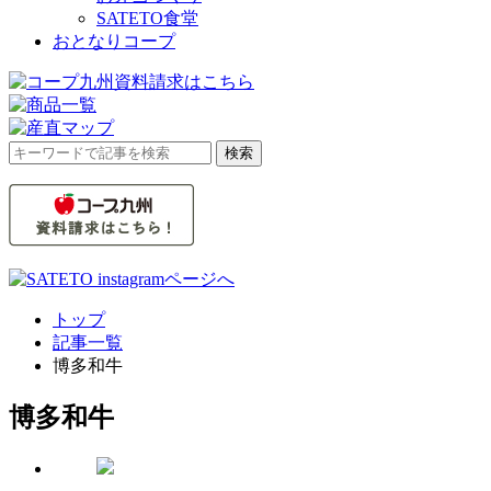
SATETO食堂
おとなりコープ
検
検索
索
対
象:
トップ
記事一覧
博多和牛
博多和牛