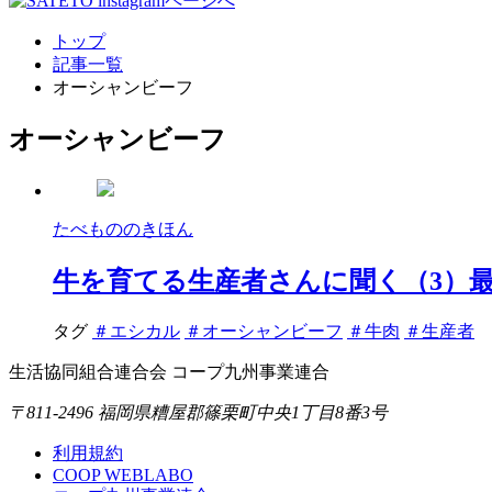
トップ
記事一覧
オーシャンビーフ
オーシャンビーフ
たべもののきほん
牛を育てる生産者さんに聞く（3）
タグ
＃エシカル
＃オーシャンビーフ
＃牛肉
＃生産者
生活協同組合連合会 コープ九州事業連合
〒811-2496 福岡県糟屋郡篠栗町中央1丁目8番3号
利用規約
COOP WEBLABO