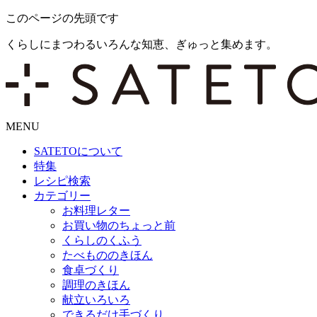
このページの先頭です
くらしにまつわるいろんな知恵、ぎゅっと集めます。
MENU
SATETO
について
特集
レシピ検索
カテゴリー
お料理レター
お買い物のちょっと前
くらしのくふう
たべもののきほん
食卓づくり
調理のきほん
献立いろいろ
できるだけ手づくり