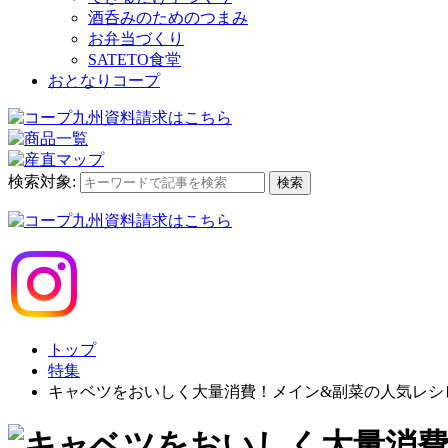
酒呑みのためのつまみ
お弁当づくり
SATETO食堂
おとなりコープ
検索対象:
検索
トップ
特集
キャベツをおいしく大量消費！メイン&副菜の人気レシピ