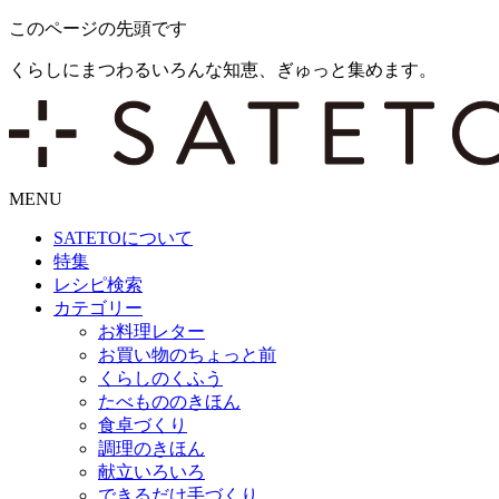
このページの先頭です
くらしにまつわるいろんな知恵、ぎゅっと集めます。
MENU
SATETO
について
特集
レシピ検索
カテゴリー
お料理レター
お買い物のちょっと前
くらしのくふう
たべもののきほん
食卓づくり
調理のきほん
献立いろいろ
できるだけ手づくり