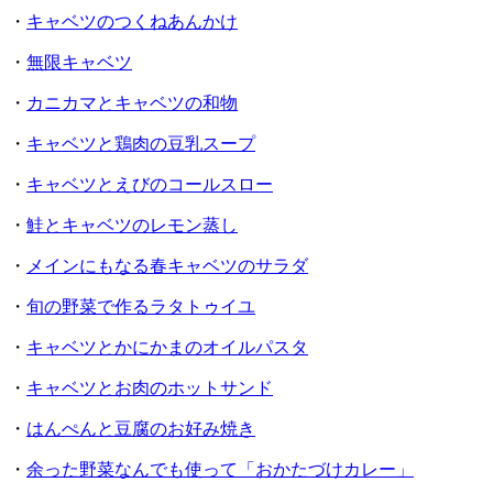
・
キャベツのつくねあんかけ
・
無限キャベツ
・
カニカマとキャベツの和物
・
キャベツと鶏肉の豆乳スープ
・
キャベツとえびのコールスロー
・
鮭とキャベツのレモン蒸し
・
メインにもなる春キャベツのサラダ
・
旬の野菜で作るラタトゥイユ
・
キャベツとかにかまのオイルパスタ
・
キャベツとお肉のホットサンド
・
はんぺんと豆腐のお好み焼き
・
余った野菜なんでも使って「おかたづけカレー」