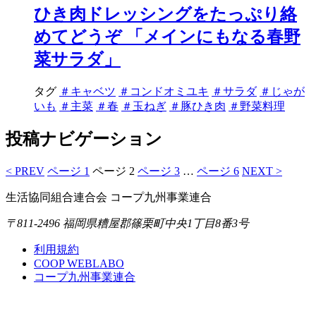
ひき肉ドレッシングをたっぷり絡
めてどうぞ 「メインにもなる春野
菜サラダ」
タグ
＃キャベツ
＃コンドオミユキ
＃サラダ
＃じゃが
いも
＃主菜
＃春
＃玉ねぎ
＃豚ひき肉
＃野菜料理
投稿ナビゲーション
< PREV
ページ
1
ページ
2
ページ
3
…
ページ
6
NEXT >
生活協同組合連合会 コープ九州事業連合
〒811-2496 福岡県糟屋郡篠栗町中央1丁目8番3号
利用規約
COOP WEBLABO
コープ九州事業連合