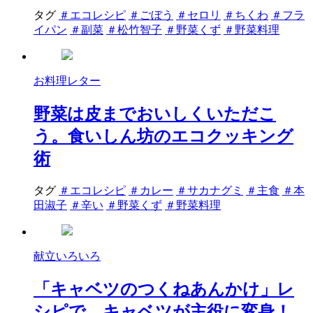
タグ
＃エコレシピ
＃ごぼう
＃セロリ
＃ちくわ
＃フラ
イパン
＃副菜
＃松竹智子
＃野菜くず
＃野菜料理
お料理レター
野菜は皮までおいしくいただこ
う。食いしん坊のエコクッキング
術
タグ
＃エコレシピ
＃カレー
＃サカナグミ
＃主食
＃本
田淑子
＃辛い
＃野菜くず
＃野菜料理
献立いろいろ
「キャベツのつくねあんかけ」レ
シピで、キャベツが主役に変身！