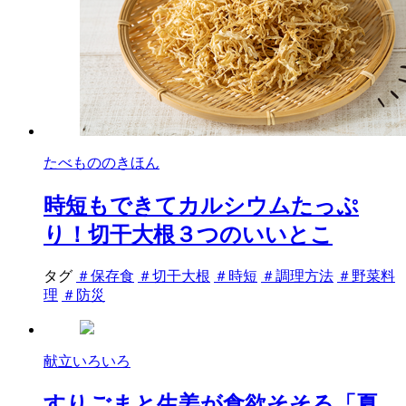
たべもののきほん
時短もできてカルシウムたっぷ
り！切干大根３つのいいとこ
タグ
＃保存食
＃切干大根
＃時短
＃調理方法
＃野菜料
理
＃防災
献立いろいろ
すりごまと生姜が食欲そそる「夏