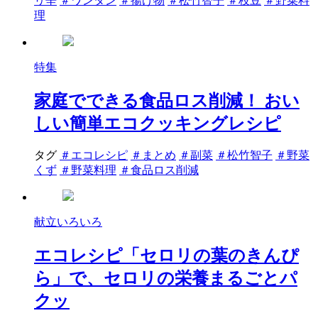
リ辛
＃ワンタン
＃揚げ物
＃松竹智子
＃枝豆
＃野菜料
理
特集
家庭でできる食品ロス削減！ おい
しい簡単エコクッキングレシピ
タグ
＃エコレシピ
＃まとめ
＃副菜
＃松竹智子
＃野菜
くず
＃野菜料理
＃食品ロス削減
献立いろいろ
エコレシピ「セロリの葉のきんぴ
ら」で、セロリの栄養まるごとパ
クッ