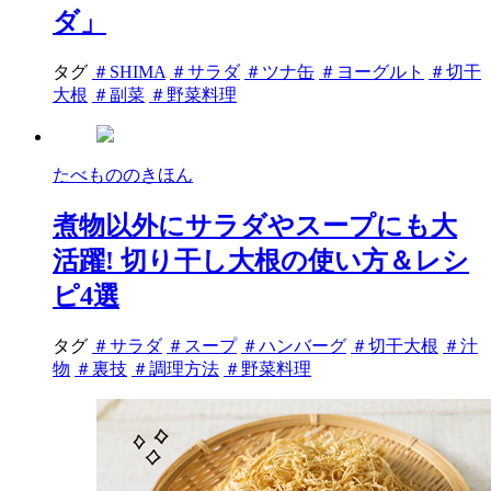
ダ」
タグ
＃SHIMA
＃サラダ
＃ツナ缶
＃ヨーグルト
＃切干
大根
＃副菜
＃野菜料理
たべもののきほん
煮物以外にサラダやスープにも大
活躍! 切り干し大根の使い方＆レシ
ピ4選
タグ
＃サラダ
＃スープ
＃ハンバーグ
＃切干大根
＃汁
物
＃裏技
＃調理方法
＃野菜料理