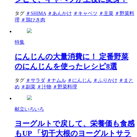
タグ
＃SHIMA
＃あんかけ
＃キャベツ
＃主菜
＃野菜料
理
＃鶏ひき肉
特集
にんじんの大量消費に！ 定番野菜
のにんじんを使ったレシピ8選
タグ
＃サラダ
＃ナムル
＃にんじん
＃ふりかけ
＃まと
め
＃副菜
＃汁物
＃野菜料理
献立いろいろ
ヨーグルトで戻して、栄養価も食感
もUP 「切干大根のヨーグルトサラ