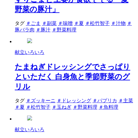
野菜の豚汁」
タグ
＃ごま
＃副菜
＃味噌
＃夏
＃松竹智子
＃汁物
＃
豚バラ肉
＃豚汁
＃野菜料理
献立いろいろ
たまねぎドレッシングでさっぱり
といただく 白身魚と季節野菜のグ
リル
タグ
＃ズッキーニ
＃ドレッシング
＃パプリカ
＃主菜
＃夏
＃松竹智子
＃玉ねぎ
＃野菜料理
＃魚料理
献立いろいろ