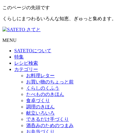
このページの先頭です
くらしにまつわるいろんな知恵、ぎゅっと集めます。
MENU
SATETO
について
特集
レシピ検索
カテゴリー
お料理レター
お買い物のちょっと前
くらしのくふう
たべもののきほん
食卓づくり
調理のきほん
献立いろいろ
できるだけ手づくり
酒呑みのためのつまみ
お弁当づくり