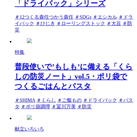
「ドライパック」シリーズ
タ
＃12つくる責任つかう責任
＃SDGs
＃エシカル
＃ドラ
グ
イパック
＃ひじき
＃ローリングストック
＃大豆
＃防
災
特集
普段使いで’もしも’に備える「くら
しの防災ノート」vol.5・ポリ袋で
つくるごはんとパスタ
タ
＃SHIMA
＃くらし
＃ご飯もの
＃ドライパック
＃パス
グ
タ
＃ポリ袋調理
＃冨川万美
＃防災
献立いろいろ