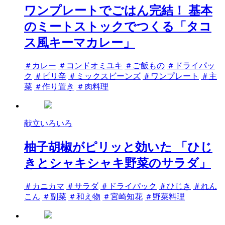
ワンプレートでごはん完結！ 基本
のミートストックでつくる「タコ
ス風キーマカレー」
タ
＃カレー
＃コンドオミユキ
＃ご飯もの
＃ドライパッ
グ
ク
＃ピリ辛
＃ミックスビーンズ
＃ワンプレート
＃主
菜
＃作り置き
＃肉料理
献立いろいろ
柚子胡椒がピリッと効いた 「ひじ
きとシャキシャキ野菜のサラダ」
タ
＃カニカマ
＃サラダ
＃ドライパック
＃ひじき
＃れん
グ
こん
＃副菜
＃和え物
＃宮崎知花
＃野菜料理