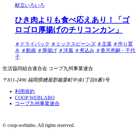
献立いろいろ
ひき肉よりも食べ応えあり！「ゴ
ロゴロ厚揚げのチリコンカン」
タ
＃ドライパック
＃ミックスビーンズ
＃主菜
＃作り置
グ
き
＃動画
＃厚揚げ
＃洋風
＃煮込み
＃香月恵嗣・千代
子
生活協同組合連合会 コープ九州事業連合
〒811-2496 福岡県糟屋郡篠栗町中央1丁目8番3号
利用規約
COOP WEBLABO
コープ九州事業連合
© coop-weblabo. All rights reserved.