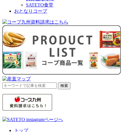
SATETO食堂
おとなりコープ
検
検索
索
対
象:
トップ