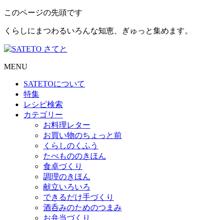
このページの先頭です
くらしにまつわるいろんな知恵、ぎゅっと集めます。
MENU
SATETO
について
特集
レシピ検索
カテゴリー
お料理レター
お買い物のちょっと前
くらしのくふう
たべもののきほん
食卓づくり
調理のきほん
献立いろいろ
できるだけ手づくり
酒呑みのためのつまみ
お弁当づくり