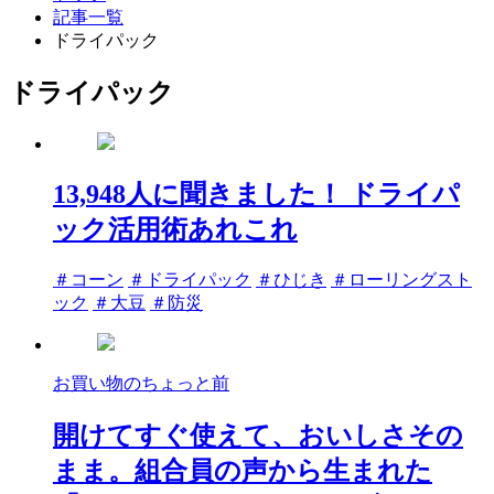
記事一覧
ドライパック
ドライパック
13,948人に聞きました！ ドライパ
ック活用術あれこれ
タ
＃コーン
＃ドライパック
＃ひじき
＃ローリングスト
グ
ック
＃大豆
＃防災
お買い物のちょっと前
開けてすぐ使えて、おいしさその
まま。組合員の声から生まれた