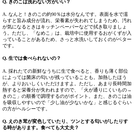
Q. きのこは洗わない方がいい？
A.
なんと！きのこの約90％は水分なんです。表面を水で濡
らすと旨み成分が流れ、栄養素が失われてしまうため、汚れ
が気になるときはキッチンペーパーなどで拭き取りましょ
う。ただし、「なめこ」は、栽培中に使用するおがくずが入
っていることがあるため、さっと水洗いしておくのがベター
です。
Q. 生では食べられないの？
A.
採れたての新鮮なうちに生で食べると、香りも薄く部位
によっては菌床の匂いが残っていることも。加熱したほう
が、よりおいしくいただけますよ。ただし、あまり長時間加
熱すると栄養分が失われますので、「火が通りにくいもの→
きのこ」の順番で調理するのがポイント。また、きのこは油
を吸収しやすいので「少し油が少ないかな」と感じるぐらい
の方がヘルシーです。
Q. えのき茸が変色していたり、ツンとする匂いがしたりす
る時があります。食べても大丈夫？