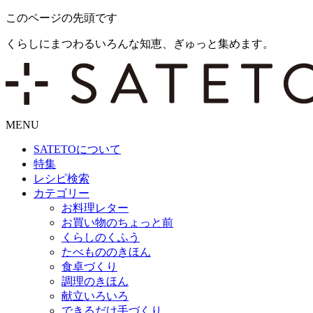
このページの先頭です
くらしにまつわるいろんな知恵、ぎゅっと集めます。
MENU
SATETO
について
特集
レシピ検索
カテゴリー
お料理レター
お買い物のちょっと前
くらしのくふう
たべもののきほん
食卓づくり
調理のきほん
献立いろいろ
できるだけ手づくり