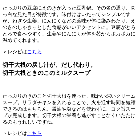
たっぷりの豆腐にえのきが入った豆乳鍋。その名の通り、真
っ白な見た目が特徴です。味付けはいたってシンプルです
が、ねぎや生姜、にんにくなどの薬味が体に染みわたり、え
のきのしゃきっとした食感がいいアクセントに。豆腐がとろ
とろで食べやすく、生姜やにんにくが体を芯からポカポカに
温めてくれます。
＞レシピは
こちら
切干大根の戻し汁が、だし代わり。
切干大根ときのこのミルクスープ
たっぷりのきのこと切干大根を使った、味わい深いクリーム
スープ。サラダチキンを入れることで、火を通す時間を短縮
できるのはもちろん、醤油や塩などを使わずに、コク旨スー
プが完成します。切干大根の栄養も逃がすことなくいただけ
るのもうれしいですね。
＞レシピは
こちら