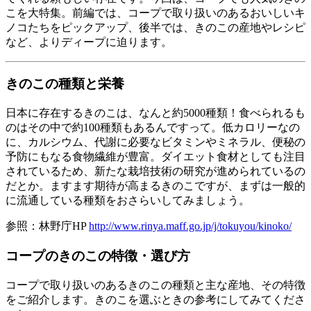
こを大特集。前編では、コープで取り扱いのあるおいしいキ
ノコたちをピックアップ、後半では、きのこの産地やレシピ
など、よりディープに迫ります。
きのこの種類と栄養
日本に存在するきのこは、なんと約5000種類！食べられるも
のはその中で約100種類もあるんですって。低カロリーなの
に、カルシウム、代謝に必要なビタミンやミネラル、便秘の
予防にもなる食物繊維が豊富。ダイエット食材としても注目
されているため、新たな栽培技術の研究が進められているの
だとか。ますます期待が高まるきのこですが、まずは一般的
に流通している種類をおさらいしてみましょう。
参照：林野庁HP
http://www.rinya.maff.go.jp/j/tokuyou/kinoko/
コープのきのこの特徴・選び方
コープで取り扱いのあるきのこの種類と主な産地、その特徴
をご紹介します。きのこを選ぶときの参考にしてみてくださ