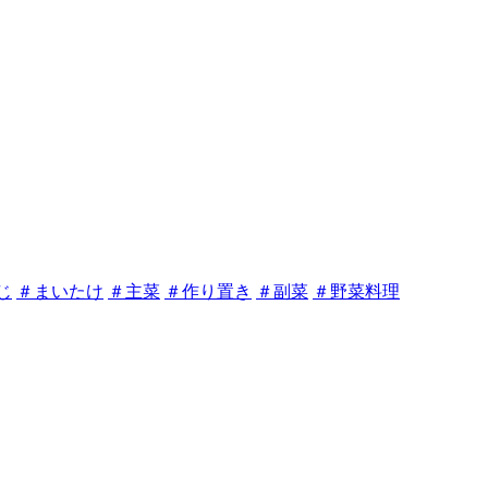
じ
＃まいたけ
＃主菜
＃作り置き
＃副菜
＃野菜料理