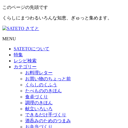
このページの先頭です
くらしにまつわるいろんな知恵、ぎゅっと集めます。
MENU
SATETO
について
特集
レシピ検索
カテゴリー
お料理レター
お買い物のちょっと前
くらしのくふう
たべもののきほん
食卓づくり
調理のきほん
献立いろいろ
できるだけ手づくり
酒呑みのためのつまみ
お弁当づくり