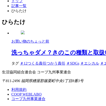
トップ
記事一覧
ひらたけ
ひらたけ
お買い物のちょっと前
洗っちゃダメ？きのこの種類と取扱
タグ
＃12つくる責任つかう責任
＃SDGs
＃エシカル
＃
生活協同組合連合会 コープ九州事業連合
〒811-2496 福岡県糟屋郡篠栗町中央1丁目8番3号
利用規約
COOP WEBLABO
コープ九州事業連合