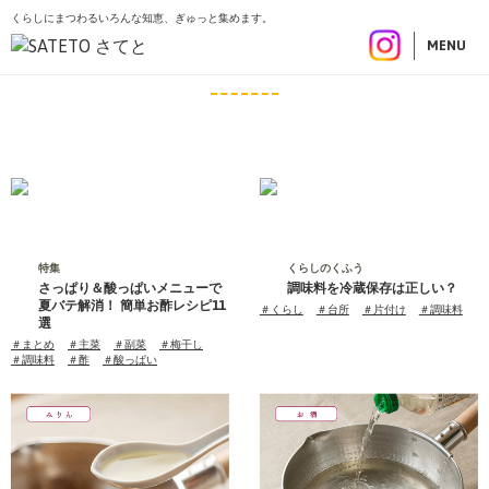
くらしにまつわるいろんな知恵、ぎゅっと集めます。
こ
トップ
記事一覧
調味料
の
MENU
調味料
ペ
ー
ジ
の
先
頭
で
す
特集
くらしのくふう
さっぱり＆酸っぱいメニューで
調味料を冷蔵保存は正しい？
夏バテ解消！ 簡単お酢レシピ11
タ
＃くらし
＃台所
＃片付け
＃調味料
選
グ
タ
＃まとめ
＃主菜
＃副菜
＃梅干し
グ
＃調味料
＃酢
＃酸っぱい