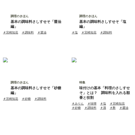
調理のきほん
調理のきほん
基本の調味料さしすせそ「醤油
基本の調味料さしすせそ「塩
編」
編」
タ
＃宮崎知花
＃調味料
＃醤油
タ
＃塩
＃宮崎知花
＃調味料
グ
グ
調理のきほん
特集
基本の調味料さしすせそ「砂糖
味付けの基本「料理のさしすせ
編」
そ」とは？ 調味料を入れる順
番と役割
タ
＃宮崎知花
＃砂糖
＃調味料
グ
タ
＃みりん
＃味噌
＃塩
＃宮崎知花
グ
＃砂糖
＃調味料
＃酒
＃酢
＃醬油