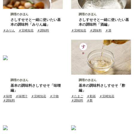
調理のきほん
調理のきほん
さしすせそと一緒に使いたい基
さしすせそと一緒に使いたい基
本の調味料「みりん編」
本の調味料「酒編」
タ
＃みりん
＃宮崎知花
＃調味料
タ
＃宮崎知花
＃調味料
＃酒
グ
グ
調理のきほん
調理のきほん
基本の調味料さしすせそ「味噌
基本の調味料さしすせそ「酢
編」
編」
タ
＃味噌
＃味噌汁
＃宮崎知花
＃汁物
タ
＃たまご
＃動画
＃宮崎知花
グ
＃調味料
グ
＃調味料
＃酢