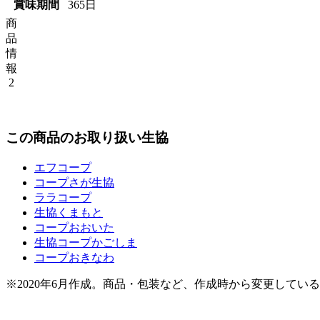
賞味期間
365日
商
品
情
報
2
この商品のお取り扱い生協
エフコープ
コープさが生協
ララコープ
生協くまもと
コープおおいた
生協コープかごしま
コープおきなわ
※2020年6月作成。商品・包装など、作成時から変更してい