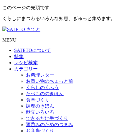
このページの先頭です
くらしにまつわるいろんな知恵、ぎゅっと集めます。
MENU
SATETO
について
特集
レシピ検索
カテゴリー
お料理レター
お買い物のちょっと前
くらしのくふう
たべもののきほん
食卓づくり
調理のきほん
献立いろいろ
できるだけ手づくり
酒呑みのためのつまみ
お弁当づくり