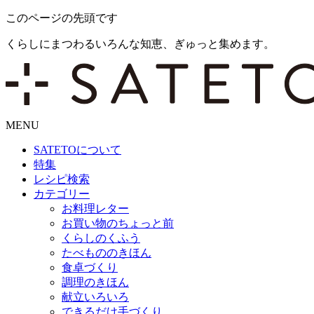
このページの先頭です
くらしにまつわるいろんな知恵、ぎゅっと集めます。
MENU
SATETO
について
特集
レシピ検索
カテゴリー
お料理レター
お買い物のちょっと前
くらしのくふう
たべもののきほん
食卓づくり
調理のきほん
献立いろいろ
できるだけ手づくり