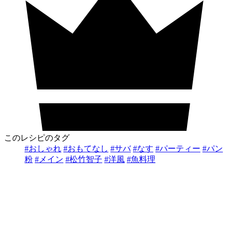
このレシピのタグ
#おしゃれ
#おもてなし
#サバ
#なす
#パーティー
#パン
粉
#メイン
#松竹智子
#洋風
#魚料理