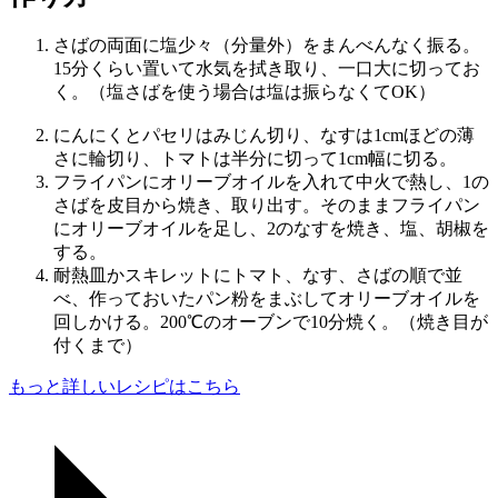
さばの両面に塩少々（分量外）をまんべんなく振る。
15分くらい置いて水気を拭き取り、一口大に切ってお
く。（塩さばを使う場合は塩は振らなくてOK）
にんにくとパセリはみじん切り、なすは1cmほどの薄
さに輪切り、トマトは半分に切って1cm幅に切る。
フライパンにオリーブオイルを入れて中火で熱し、1の
さばを皮目から焼き、取り出す。そのままフライパン
にオリーブオイルを足し、2のなすを焼き、塩、胡椒を
する。
耐熱皿かスキレットにトマト、なす、さばの順で並
べ、作っておいたパン粉をまぶしてオリーブオイルを
回しかける。200℃のオーブンで10分焼く。（焼き目が
付くまで）
もっと詳しいレシピはこちら