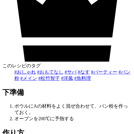
このレシピのタグ
#おしゃれ
#おもてなし
#サバ
#なす
#パーティー
#パン
粉
#メイン
#松竹智子
#洋風
#魚料理
下準備
ボウルにAの材料をよく混ぜ合わせて、パン粉を作っ
ておく。
オーブンを200℃に予熱する
作り方