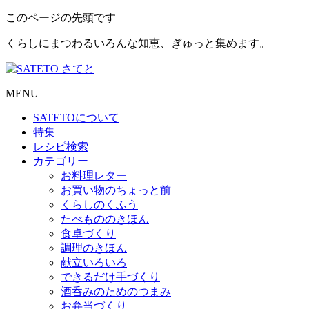
このページの先頭です
くらしにまつわるいろんな知恵、ぎゅっと集めます。
MENU
SATETO
について
特集
レシピ検索
カテゴリー
お料理レター
お買い物のちょっと前
くらしのくふう
たべもののきほん
食卓づくり
調理のきほん
献立いろいろ
できるだけ手づくり
酒呑みのためのつまみ
お弁当づくり