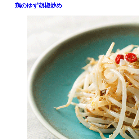
鶏のゆず胡椒炒め