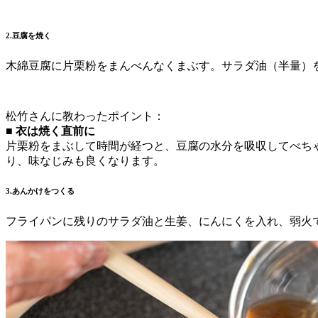
2.豆腐を焼く
木綿豆腐に片栗粉をまんべんなくまぶす。サラダ油（半量）
松竹さんに教わったポイント：
■ 衣は焼く直前に
片栗粉をまぶして時間が経つと、豆腐の水分を吸収してべち
り、味なじみも良くなります。
3.あんかけをつくる
フライパンに残りのサラダ油と生姜、にんにくを入れ、弱火