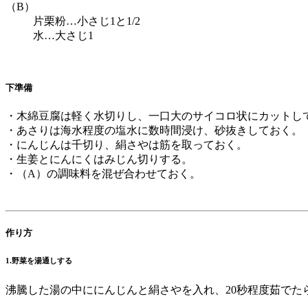
（B）
片栗粉…小さじ1と1/2
水…大さじ1
下準備
・木綿豆腐は軽く水切りし、一口大のサイコロ状にカットし
・あさりは海水程度の塩水に数時間浸け、砂抜きしておく。
・にんじんは千切り、絹さやは筋を取っておく。
・生姜とにんにくはみじん切りする。
・（A）の調味料を混ぜ合わせておく。
作り方
1.野菜を湯通しする
沸騰した湯の中ににんじんと絹さやを入れ、20秒程度茹でた