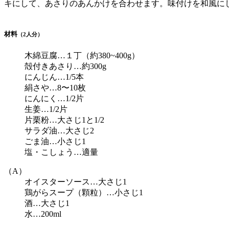
キにして、あさりのあんかけを合わせます。味付けを和風に
材料
（2人分）
木綿豆腐…１丁（約380~400g）
殻付きあさり…約300g
にんじん…1/5本
絹さや…8〜10枚
にんにく…1/2片
生姜…1/2片
片栗粉…大さじ1と1/2
サラダ油…大さじ2
ごま油…小さじ1
塩・こしょう…適量
（A）
オイスターソース…大さじ1
鶏がらスープ（顆粒）…小さじ1
酒…大さじ1
水…200ml