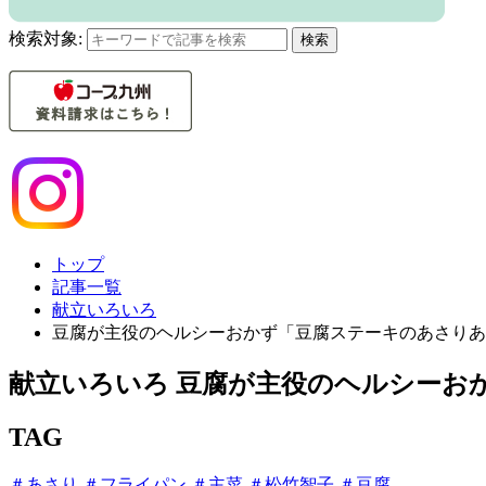
検索対象:
検索
トップ
記事一覧
献立いろいろ
豆腐が主役のヘルシーおかず「豆腐ステーキのあさりあ
献立いろいろ
豆腐が主役のヘルシーお
TAG
＃あさり
＃フライパン
＃主菜
＃松竹智子
＃豆腐