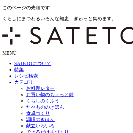
このページの先頭です
くらしにまつわるいろんな知恵、ぎゅっと集めます。
MENU
SATETO
について
特集
レシピ検索
カテゴリー
お料理レター
お買い物のちょっと前
くらしのくふう
たべもののきほん
食卓づくり
調理のきほん
献立いろいろ
できるだけ手づくり