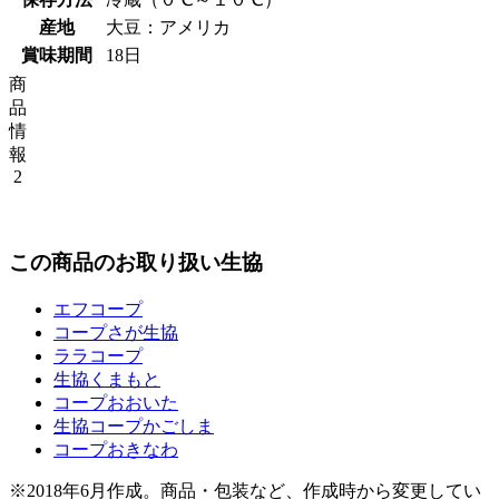
産地
大豆：アメリカ
賞味期間
18日
商
品
情
報
2
この商品のお取り扱い生協
エフコープ
コープさが生協
ララコープ
生協くまもと
コープおおいた
生協コープかごしま
コープおきなわ
※2018年6月作成。商品・包装など、作成時から変更してい