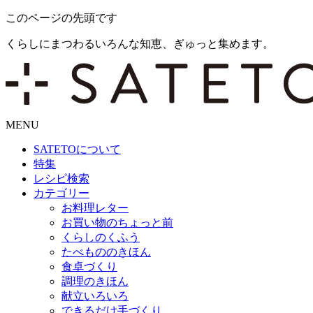
このページの先頭です
くらしにまつわるいろんな知恵、ぎゅっと集めます。
MENU
SATETO
について
特集
レシピ検索
カテゴリー
お料理レター
お買い物のちょっと前
くらしのくふう
たべもののきほん
食卓づくり
調理のきほん
献立いろいろ
できるだけ手づくり