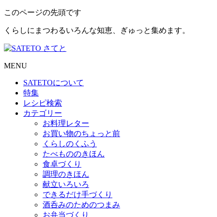
このページの先頭です
くらしにまつわるいろんな知恵、ぎゅっと集めます。
MENU
SATETO
について
特集
レシピ検索
カテゴリー
お料理レター
お買い物のちょっと前
くらしのくふう
たべもののきほん
食卓づくり
調理のきほん
献立いろいろ
できるだけ手づくり
酒呑みのためのつまみ
お弁当づくり