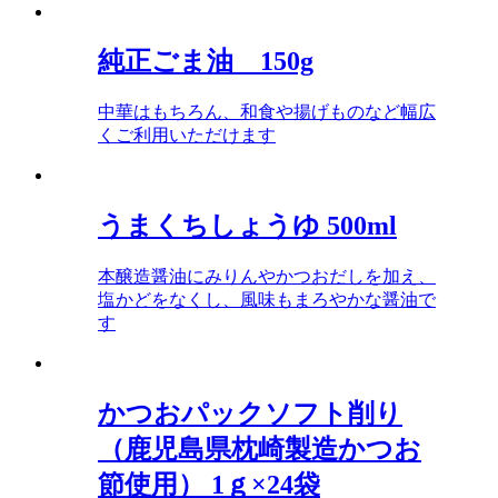
純正ごま油 150g
中華はもちろん、和食や揚げものなど幅広
くご利用いただけます
うまくちしょうゆ 500ml
本醸造醤油にみりんやかつおだしを加え、
塩かどをなくし、風味もまろやかな醤油で
す
かつおパックソフト削り
（鹿児島県枕崎製造かつお
節使用） 1ｇ×24袋