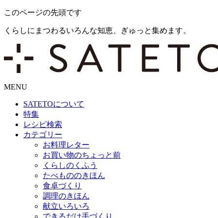
このページの先頭です
くらしにまつわるいろんな知恵、ぎゅっと集めます。
MENU
SATETO
について
特集
レシピ検索
カテゴリー
お料理レター
お買い物のちょっと前
くらしのくふう
たべもののきほん
食卓づくり
調理のきほん
献立いろいろ
できるだけ手づくり