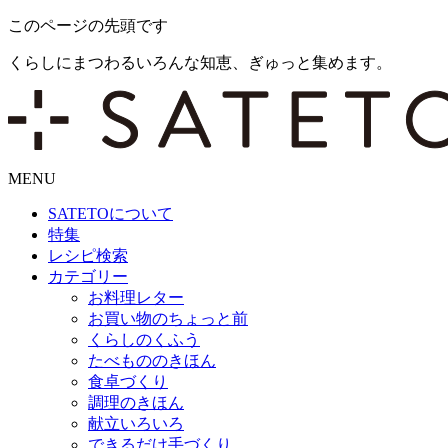
このページの先頭です
くらしにまつわるいろんな知恵、ぎゅっと集めます。
MENU
SATETO
について
特集
レシピ検索
カテゴリー
お料理レター
お買い物のちょっと前
くらしのくふう
たべもののきほん
食卓づくり
調理のきほん
献立いろいろ
できるだけ手づくり