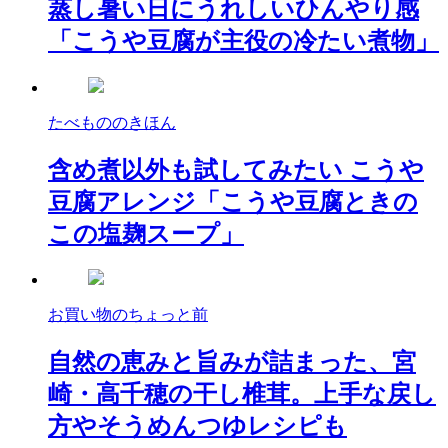
蒸し暑い日にうれしいひんやり感
「こうや豆腐が主役の冷たい煮物」
たべもののきほん
含め煮以外も試してみたい こうや
豆腐アレンジ「こうや豆腐ときの
この塩麹スープ」
お買い物のちょっと前
自然の恵みと旨みが詰まった、宮
崎・高千穂の干し椎茸。上手な戻し
方やそうめんつゆレシピも