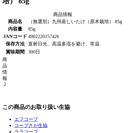
培） 85g
商品情報
商品名
（無選別）九州産しいたけ（原木栽培） 85g
内容量
85g
JANコード
4902220157426
保存方法
直射日光、高温多湿を避け、常温
賞味期間
300日
商
品
情
報
2
この商品のお取り扱い生協
エフコープ
コープさが生協
ララコープ