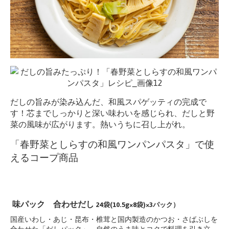
だしの旨みが染み込んだ、和風スパゲッティの完成で
す！芯までしっかりと深い味わいを感じられ、だしと野
菜の風味が広がります。熱いうちに召し上がれ。
「春野菜としらすの和風ワンパンパスタ」で使
えるコープ商品
味パック 合わせだし
24袋(10.5g×8袋)×3パック）
国産いわし・あじ・昆布・椎茸と国内製造のかつお・さばぶしを