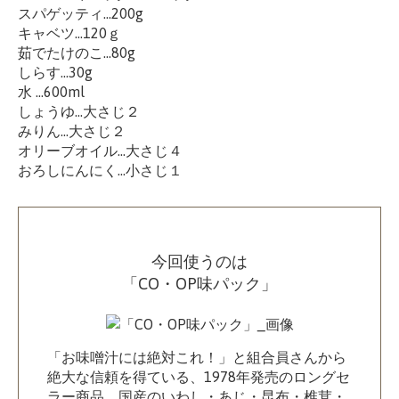
スパゲッティ…200g
キャベツ…120ｇ
茹でたけのこ…80g
しらす…30g
水 …600ml
しょうゆ…大さじ２
みりん…大さじ２
オリーブオイル…大さじ４
おろしにんにく…小さじ１
今回使うのは
「CO・OP味パック」
「お味噌汁には絶対これ！」と組合員さんから
絶大な信頼を得ている、1978年発売のロングセ
ラー商品。国産のいわし・あじ・昆布・椎茸・