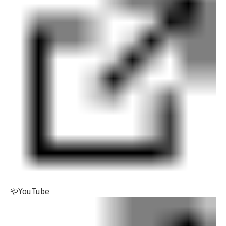
や
YouTube