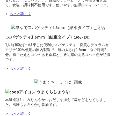
合わせた「だしパック」。自然のうま味とコクで料理を引き立
て、食塩・調味料不使用です。使いやすい無漂白ティーパック。
＞
もっと詳しく
スパゲッティ1.6ｍｍ（結束タイプ）
100g×6束
1人前100gずつ結束した便利なスパゲッティ。良質なデュラムセ
モリナ100％使用の国内製造で、麺の太さは1.6mm、ゆで時間7
分。歯ごたえとコシのある食感と、透明感のあるコハク色が特徴
です。
＞
もっと詳しく
うまくちしょうゆ
本醸造醤油にみりんやかつおだしを加えて塩かどをなくしまし
た。風味もまろやかな醤油です。
＞
もっと詳しく