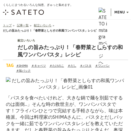
くらしにまつわるいろんな知恵、ぎゅっと集めます。
こ
の
MENU
ペ
ー
トップ
記事一覧
献立いろいろ
だしの旨みたっぷり！「春野菜としらすの和風ワンパンパスタ」レシピ
ジ
の
献立いろいろ
先
だしの旨みたっぷり！「春野菜としらすの和
頭
風ワンパンパスタ」レシピ
で
す
TAG
＃SHIMA
＃キャベツ
＃たけのこ
＃だし
＃パスタ
＃ワンパン
＃味パック
「パスタを食べたいけれど、大きな鍋で麺を別茹でする
のは面倒…」そんな時の救世主が、ワンパンパスタで
す！フライパンひとつで完結する手軽さながら、味は本
格派。今回は料理家のSHIMAさんに、パスタとだしパッ
クを一緒に茹でるワンパンパスタレシピを教えていただ
きます。だしと春野菜の旨みをたっぷりと含んだ、奥深