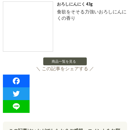
おろしにんにく 43g
食欲をそそる力強いおろしにんに
くの香り
商品一覧を見る
＼ この記事をシェアする ／
F
a
T
c
w
L
e
i
i
b