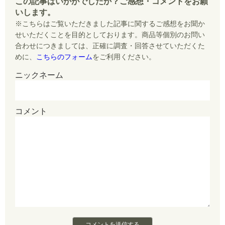
この記事はいかがでしたか？ご感想・コメントをお願
t
n
いします。
o
t
※こちらはご覧いただきました記事に関するご感想をお聞か
e
o
せいただくことを目的としております。商品等個別のお問い
e
合わせにつきましては、正確に調査・回答させていただくた
k
r
めに、
こちらのフォーム
をご利用ください。
ニックネーム
コメント