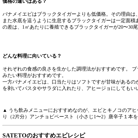
価格の違いはある？
バナメイエビはブラックタイガーよりも低価格。その理由は
また水底を這うように生息するブラックタイガーは一定面積
の差は、1㎡あたりに養殖できるブラックタイガーが20〜30
どんな料理に向いている？
それぞれの食感の良さを生かした調理法がおすすめです。 
みたい料理がおすすめです。
一方バナメイエビは、口当たりはソフトですが甘味があるの
を剥いてパスタやサラダに入れたり、アヒージョにしてもい
▲ うち飲みメニューにおすすめなのが、エビとキノコのアヒ
り（2片分）アンチョビペースト（小さじ1〜2）唐辛子１本
SATETOのおすすめエビレシピ