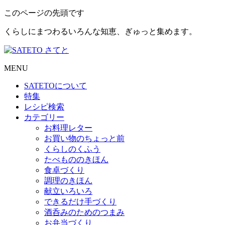
このページの先頭です
くらしにまつわるいろんな知恵、ぎゅっと集めます。
MENU
SATETO
について
特集
レシピ検索
カテゴリー
お料理レター
お買い物のちょっと前
くらしのくふう
たべもののきほん
食卓づくり
調理のきほん
献立いろいろ
できるだけ手づくり
酒呑みのためのつまみ
お弁当づくり