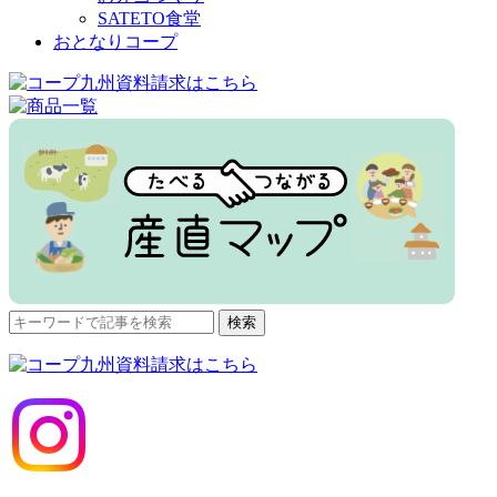
SATETO食堂
おとなりコープ
検
検索
索
対
象: