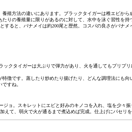
、養殖方法の違いにあります。ブラックタイガーは稚エビから成
あたりの養殖量に限りがあるのに対して、水中を泳ぐ習性を持
尾とすると、バナメイは約200尾と歴然。コスパの良さがバナ
ブラックタイガーは大ぶりで弾力があり、火を通してもプリプリ
が特徴です。蒸したり炒めたり揚げたり、どんな調理法にも向
いですね。
ージョ。スキレットにエビと好みのキノコを入れ、塩を少々振り
を加えて、弱火で火が通るまで煮込めば完成。仕上げにパセリ