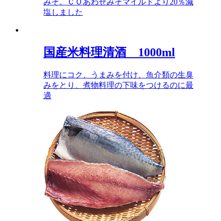
みそ。ＣＯあわせみそマイルドより20％減
塩しました
国産米料理清酒 1000ml
料理にコク、うまみを付け、魚介類の生臭
みをとり、煮物料理の下味をつけるのに最
適