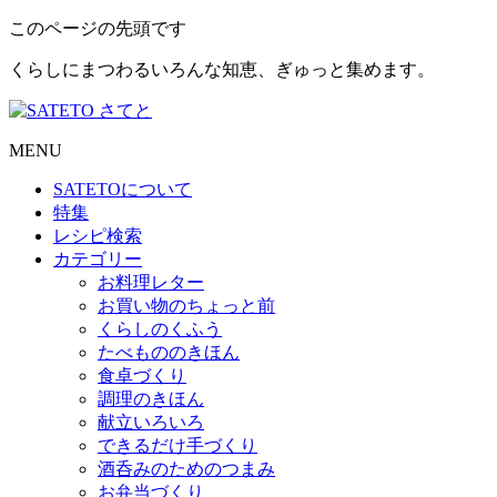
このページの先頭です
くらしにまつわるいろんな知恵、ぎゅっと集めます。
MENU
SATETO
について
特集
レシピ検索
カテゴリー
お料理レター
お買い物のちょっと前
くらしのくふう
たべもののきほん
食卓づくり
調理のきほん
献立いろいろ
できるだけ手づくり
酒呑みのためのつまみ
お弁当づくり