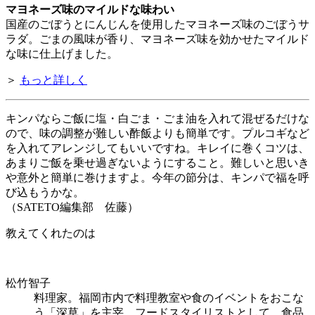
マヨネーズ味のマイルドな味わい
国産のごぼうとにんじんを使用したマヨネーズ味のごぼうサ
ラダ。ごまの風味が香り、マヨネーズ味を効かせたマイルド
な味に仕上げました。
＞
もっと詳しく
キンパならご飯に塩・白ごま・ごま油を入れて混ぜるだけな
ので、味の調整が難しい酢飯よりも簡単です。プルコギなど
を入れてアレンジしてもいいですね。キレイに巻くコツは、
あまりご飯を乗せ過ぎないようにすること。難しいと思いき
や意外と簡単に巻けますよ。今年の節分は、キンパで福を呼
び込もうかな。
（SATETO編集部 佐藤）
教えてくれたのは
松竹智子
料理家。福岡市内で料理教室や食のイベントをおこな
う「深草」を主宰。フードスタイリストとして、食品