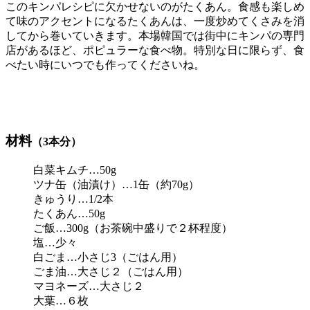
このキンパレシピに欠かせないのがたくあん。食感も楽しめ
て味のアクセントになるたくあんは、一度炒めてくさみを消
してから巻いていきます。本場韓国では街中にキンパの専門
店があるほど、ポピュラーな食べ物。特別な日に限らず、食
べたい時にいつでも作ってくださいね。
材料
（3本分）
白菜キムチ…50g
ツナ缶（油漬け）…1缶（約70g）
きゅうり…1/2本
たくあん…50g
ご飯…300g（お茶碗中盛りで２杯程度）
塩…少々
白ごま…小さじ3（ごはん用）
ごま油…大さじ２（ごはん用）
マヨネーズ…大さじ２
大葉…６枚