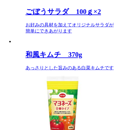
ごぼうサラダ 100ｇ×2
お好みの具材を加えてオリジナルサラダが
簡単にできあがります
和風キムチ 370g
あっさりとした旨みのある白菜キムチです