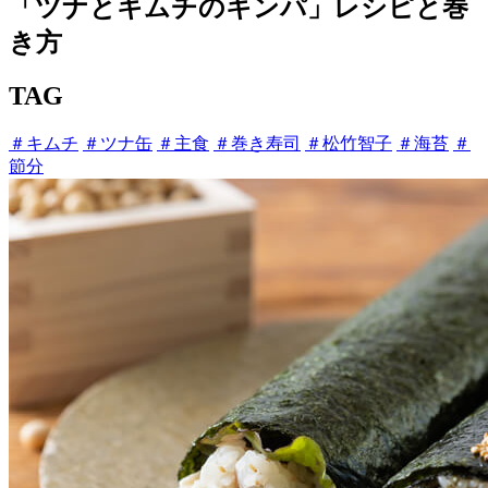
「ツナとキムチのキンパ」レシピと巻
き方
TAG
＃キムチ
＃ツナ缶
＃主食
＃巻き寿司
＃松竹智子
＃海苔
＃
節分