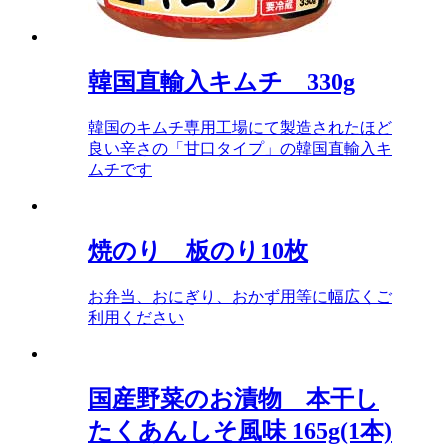
韓国直輸入キムチ 330g
韓国のキムチ専用工場にて製造されたほど
良い辛さの「甘口タイプ」の韓国直輸入キ
ムチです
焼のり 板のり10枚
お弁当、おにぎり、おかず用等に幅広くご
利用ください
国産野菜のお漬物 本干し
たくあんしそ風味 165g(1本)