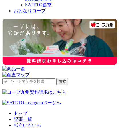
SATETO食堂
おとなりコープ
検
検索
索
対
象:
トップ
記事一覧
献立いろいろ