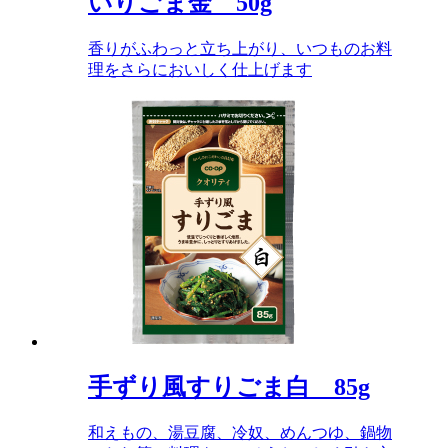
いりごま金 50g
香りがふわっと立ち上がり、いつものお料
理をさらにおいしく仕上げます
手ずり風すりごま白 85g
和えもの、湯豆腐、冷奴、めんつゆ、鍋物