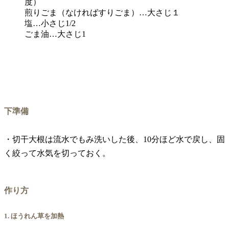
度）
煎りごま（なければすりごま）…大さじ１
塩…小さじ1/2
ごま油…大さじ1
下準備
・切干大根は流水でもみ洗いした後、10分ほど水で戻し、固
く絞って水気を切っておく。
作り方
1. ほうれん草を加熱