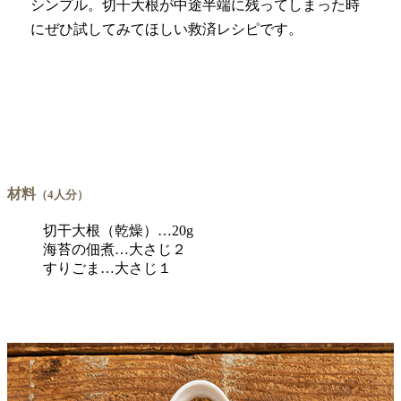
シンプル。切干大根が中途半端に残ってしまった時
にぜひ試してみてほしい救済レシピです。
材料
（4人分）
切干大根（乾燥）…20g
海苔の佃煮…大さじ２
すりごま…大さじ１