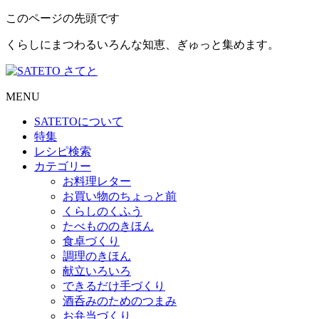
このページの先頭です
くらしにまつわるいろんな知恵、ぎゅっと集めます。
MENU
SATETO
について
特集
レシピ検索
カテゴリー
お料理レター
お買い物のちょっと前
くらしのくふう
たべもののきほん
食卓づくり
調理のきほん
献立いろいろ
できるだけ手づくり
酒呑みのためのつまみ
お弁当づくり