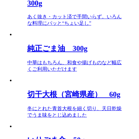
300g
あく抜き・カット済で手間いらず。いろん
な料理にパッと“ちょい足し”
純正ごま油 300g
中華はもちろん、和食や揚げものなど幅広
くご利用いただけます
切干大根（宮崎県産） 60g
冬にとれた青首大根を細く切り、天日乾燥
でうま味をとじ込めました