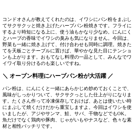
コンドオさんが教えてくれたのは、イワシにパン粉をまぶし
てサクサクッと焼き上げたハーブパン粉焼きです。フライに
するより時短になる上に、使う油もかなり少なめ。にんにく
とハーブの香味でイワシの臭みも気になりません。今回は、
野菜も一緒に焼き上げて、付け合わせも同時に調理。焼きた
てを天板ごとテーブルに置けば、華やかな見た目にテンショ
ンも上がります。おもてなし料理の一品として、みんなでワ
イワイ取り分けるのも楽しいですね。
＼ オーブン料理にハーブパン粉が大活躍 ／
パン粉は、にんにくと一緒にあらかじめ炒めておくことで、
風味がしっかりついて、サクサクっとした仕上がりになりま
す。たくさん作って冷凍保存しておけば、あとは使いたい時
にまぶして焼くだけだから重宝しますよ。今回はイワシを使
いましたが、アジやサンマ、鮭、サバ、干物などでもOK。
魚だけでなく鶏肉や豚肉、じゃがいもやナスなど、色々な素
材と相性バッチリです。