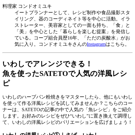
料理家 コンドオミユキ
イートプランナーとして、レシピ制作や食品撮影スタ
イリング、器のコーディネイト等を中心に活動。イラ
ストレーター、美容家としての一面も持ち、「食」と
「美」を中心とした「暮らしを楽しむ提案」を発信し
ている。コープ組合員歴16年、「ただの炭酸水」がお
気に入り。コンドオミユキさんの
Instagram
はこちら。
いわしでアレンジできる！
魚を使ったSATETOで人気の洋風レシ
ピ
いわしのハーブパン粉焼きをマスターしたら、他にもいわし
を使って作る洋風レシピを試してみませんか？こちらのコー
ナーは、SATETOの記事の中で人気の「魚レシピ」をご紹介
します。お好みのレシピをぜひ“いわし”に置き換えて調理し
て、いわしの洋風レシピのバリエーションを広げましょう！