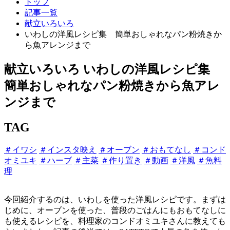
トップ
記事一覧
献立いろいろ
いわしの洋風レシピ集 簡単おしゃれなパン粉焼きか
ら魚アレンジまで
献立いろいろ
いわしの洋風レシピ集
簡単おしゃれなパン粉焼きから魚アレ
ンジまで
TAG
＃イワシ
＃インスタ映え
＃オーブン
＃おもてなし
＃コンド
オミユキ
＃ハーブ
＃主菜
＃作り置き
＃動画
＃洋風
＃魚料
理
今回紹介するのは、いわしを使った洋風レシピです。まずは
じめに、オーブンを使った、普段のごはんにもおもてなしに
も使えるレシピを、料理家のコンドオミユキさんに教えても