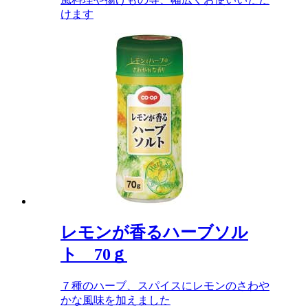
けます
レモンが香るハーブソル
ト 70ｇ
７種のハーブ、スパイスにレモンのさわや
かな風味を加えました