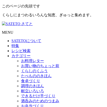
このページの先頭です
くらしにまつわるいろんな知恵、ぎゅっと集めます。
MENU
SATETO
について
特集
レシピ検索
カテゴリー
お料理レター
お買い物のちょっと前
くらしのくふう
たべもののきほん
食卓づくり
調理のきほん
献立いろいろ
できるだけ手づくり
酒呑みのためのつまみ
お弁当づくり