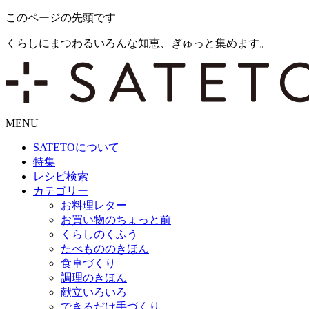
このページの先頭です
くらしにまつわるいろんな知恵、ぎゅっと集めます。
MENU
SATETO
について
特集
レシピ検索
カテゴリー
お料理レター
お買い物のちょっと前
くらしのくふう
たべもののきほん
食卓づくり
調理のきほん
献立いろいろ
できるだけ手づくり