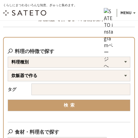
くらしにまつわるいろんな知恵、ぎゅっと集めます。
こ
トップ
今日なにつくる？
の
MENU
「炊飯器で作る」の検索結果
ペ
ー
ジ
の
先
料理の特徴で探す
頭
で
す
タグ
食材・料理名で探す