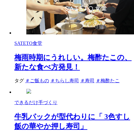
SATETO食堂
梅雨時期にうれしい。梅酢たこの、
新たな食べ方発見！
タグ
＃ご飯もの
＃ちらし寿司
＃寿司
＃梅酢たこ
できるだけ手づくり
牛乳パックが型代わりに「 3色すし
飯の華やか押し寿司」