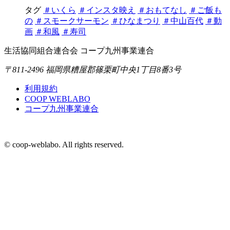
タグ
＃いくら
＃インスタ映え
＃おもてなし
＃ご飯も
の
＃スモークサーモン
＃ひなまつり
＃中山百代
＃動
画
＃和風
＃寿司
生活協同組合連合会 コープ九州事業連合
〒811-2496 福岡県糟屋郡篠栗町中央1丁目8番3号
利用規約
COOP WEBLABO
コープ九州事業連合
© coop-weblabo. All rights reserved.