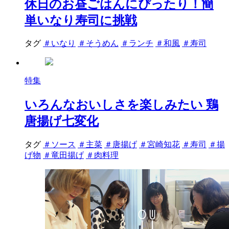
休日のお昼ごはんにぴったり！簡
単いなり寿司に挑戦
タグ
＃いなり
＃そうめん
＃ランチ
＃和風
＃寿司
特集
いろんなおいしさを楽しみたい 鶏
唐揚げ七変化
タグ
＃ソース
＃主菜
＃唐揚げ
＃宮崎知花
＃寿司
＃揚
げ物
＃竜田揚げ
＃肉料理