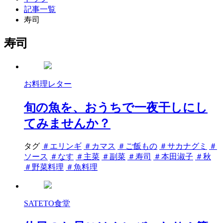
記事一覧
寿司
寿司
お料理レター
旬の魚を、おうちで一夜干しにし
てみませんか？
タグ
＃エリンギ
＃カマス
＃ご飯もの
＃サカナグミ
＃
ソース
＃なす
＃主菜
＃副菜
＃寿司
＃本田淑子
＃秋
＃野菜料理
＃魚料理
SATETO食堂