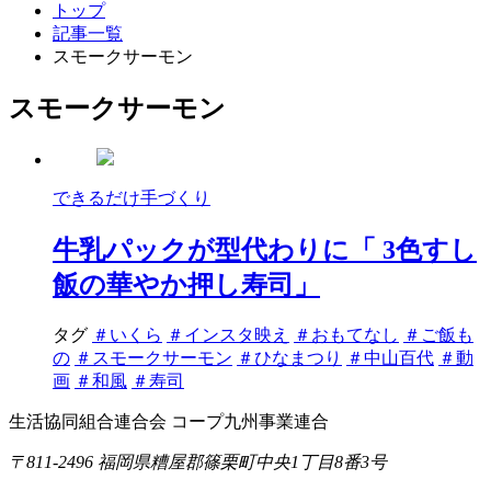
トップ
記事一覧
スモークサーモン
スモークサーモン
できるだけ手づくり
牛乳パックが型代わりに「 3色すし
飯の華やか押し寿司」
タグ
＃いくら
＃インスタ映え
＃おもてなし
＃ご飯も
の
＃スモークサーモン
＃ひなまつり
＃中山百代
＃動
画
＃和風
＃寿司
生活協同組合連合会 コープ九州事業連合
〒811-2496 福岡県糟屋郡篠栗町中央1丁目8番3号