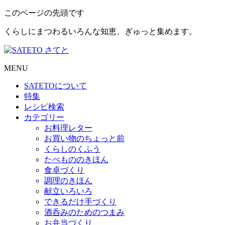
このページの先頭です
くらしにまつわるいろんな知恵、ぎゅっと集めます。
MENU
SATETO
について
特集
レシピ検索
カテゴリー
お料理レター
お買い物のちょっと前
くらしのくふう
たべもののきほん
食卓づくり
調理のきほん
献立いろいろ
できるだけ手づくり
酒呑みのためのつまみ
お弁当づくり