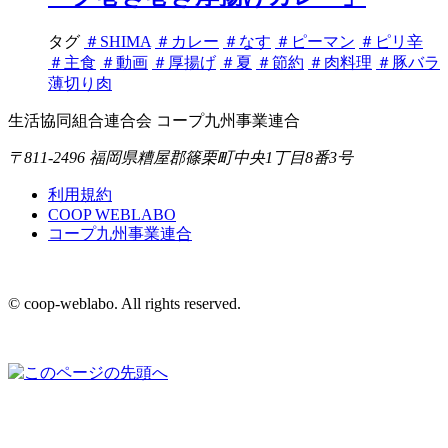
タグ
＃SHIMA
＃カレー
＃なす
＃ピーマン
＃ピリ辛
＃主食
＃動画
＃厚揚げ
＃夏
＃節約
＃肉料理
＃豚バラ
薄切り肉
生活協同組合連合会 コープ九州事業連合
〒811-2496 福岡県糟屋郡篠栗町中央1丁目8番3号
利用規約
COOP WEBLABO
コープ九州事業連合
© coop-weblabo. All rights reserved.