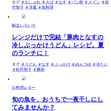
タグ
＃おしゃれ
＃さば
＃なす
＃パン粉
＃メイン
＃松
竹智子
＃洋風
＃魚料理
献立いろいろ
レンジだけで完結「豚肉となすの
冷しぶっかけうどん」レシピ。夏
のランチに！
タグ
＃うどん
＃なす
＃ぶっかけ
＃めんつゆ
＃冷たい
＃松竹智子
＃豚肉
お料理レター
旬の魚を、おうちで一夜干しにし
てみませんか？