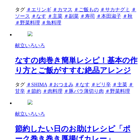
タグ
＃エリンギ
＃カマス
＃ご飯もの
＃サカナグミ
＃
ソース
＃なす
＃主菜
＃副菜
＃寿司
＃本田淑子
＃秋
＃野菜料理
＃魚料理
献立いろいろ
なすの肉巻き簡単レシピ！基本の作
り方とご飯がすすむ絶品アレンジ
タグ
＃SHIMA
＃おつまみ
＃なす
＃ピリ辛
＃主菜
＃
甘辛
＃節約
＃肉料理
＃豚バラ薄切り肉
＃野菜料理
献立いろいろ
節約したい日のお助けレシピ「ポ
ーク巻き巻き厚揚げカレー」