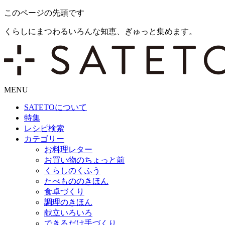
このページの先頭です
くらしにまつわるいろんな知恵、ぎゅっと集めます。
MENU
SATETO
について
特集
レシピ検索
カテゴリー
お料理レター
お買い物のちょっと前
くらしのくふう
たべもののきほん
食卓づくり
調理のきほん
献立いろいろ
できるだけ手づくり