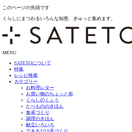
このページの先頭です
くらしにまつわるいろんな知恵、ぎゅっと集めます。
MENU
SATETO
について
特集
レシピ検索
カテゴリー
お料理レター
お買い物のちょっと前
くらしのくふう
たべもののきほん
食卓づくり
調理のきほん
献立いろいろ
できるだけ手づくり