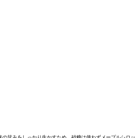
来の甘みをしっかり生かすため、砂糖は使わずメープルシロッ