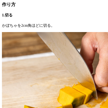
作り方
1.切る
かぼちゃを2cm角ほどに切る。