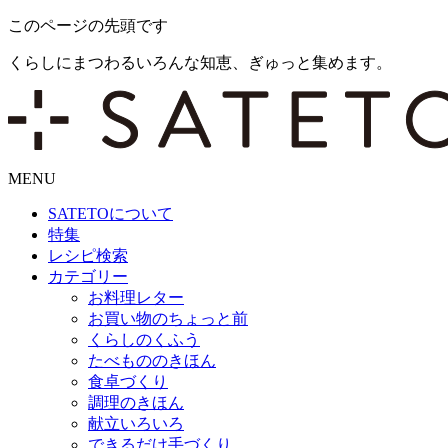
このページの先頭です
くらしにまつわるいろんな知恵、ぎゅっと集めます。
MENU
SATETO
について
特集
レシピ検索
カテゴリー
お料理レター
お買い物のちょっと前
くらしのくふう
たべもののきほん
食卓づくり
調理のきほん
献立いろいろ
できるだけ手づくり