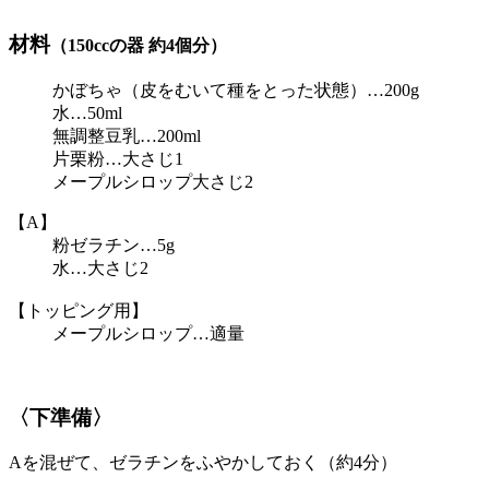
材料
（150ccの器 約4個分）
かぼちゃ（皮をむいて種をとった状態）…200g
水…50ml
無調整豆乳…200ml
片栗粉…大さじ1
メープルシロップ大さじ2
【A】
粉ゼラチン…5g
水…大さじ2
【トッピング用】
メープルシロップ…適量
〈下準備〉
Aを混ぜて、ゼラチンをふやかしておく（約4分）