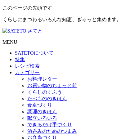
このページの先頭です
くらしにまつわるいろんな知恵、ぎゅっと集めます。
MENU
SATETO
について
特集
レシピ検索
カテゴリー
お料理レター
お買い物のちょっと前
くらしのくふう
たべもののきほん
食卓づくり
調理のきほん
献立いろいろ
できるだけ手づくり
酒呑みのためのつまみ
お弁当づくり