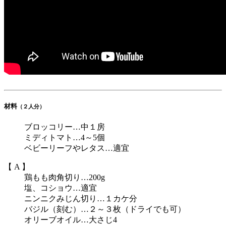
材料
（２人分）
ブロッコリー…中１房
ミディトマト…4～5個
ベビーリーフやレタス…適宜
【 A 】
鶏もも肉角切り…200g
塩、コショウ…適宜
ニンニクみじん切り…１カケ分
バジル（刻む）…２～３枚（ドライでも可）
オリーブオイル…大さじ4