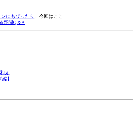
インにもぴったり
←今回はここ
る疑問Q＆A
和え
ず編】