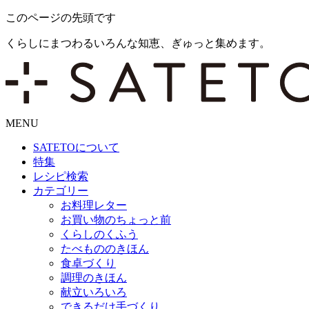
このページの先頭です
くらしにまつわるいろんな知恵、ぎゅっと集めます。
MENU
SATETO
について
特集
レシピ検索
カテゴリー
お料理レター
お買い物のちょっと前
くらしのくふう
たべもののきほん
食卓づくり
調理のきほん
献立いろいろ
できるだけ手づくり