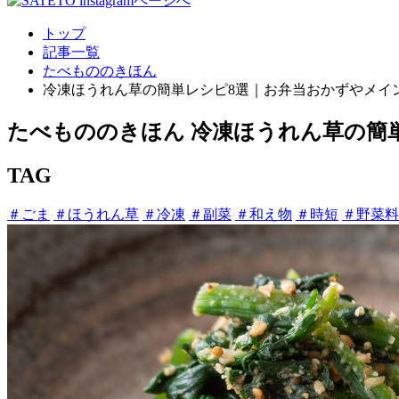
トップ
記事一覧
たべもののきほん
冷凍ほうれん草の簡単レシピ8選｜お弁当おかずやメイ
たべもののきほん
冷凍ほうれん草の簡
TAG
＃ごま
＃ほうれん草
＃冷凍
＃副菜
＃和え物
＃時短
＃野菜料