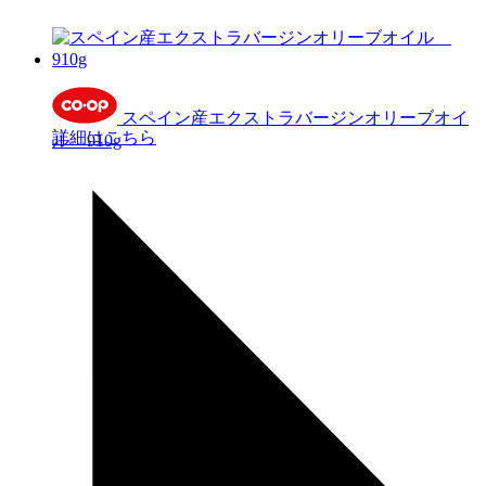
スペイン産エクストラバージンオリーブオイ
詳細はこちら
ル 910g