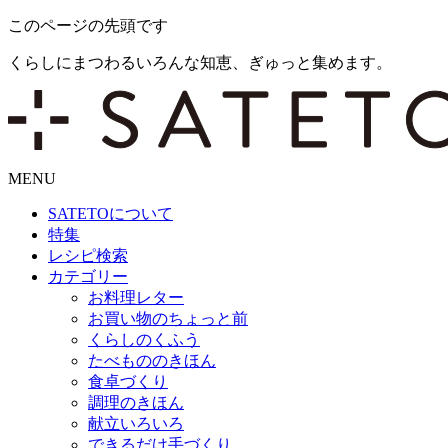
このページの先頭です
くらしにまつわるいろんな知恵、ぎゅっと集めます。
MENU
SATETO
について
特集
レシピ検索
カテゴリー
お料理レター
お買い物のちょっと前
くらしのくふう
たべもののきほん
食卓づくり
調理のきほん
献立いろいろ
できるだけ手づくり