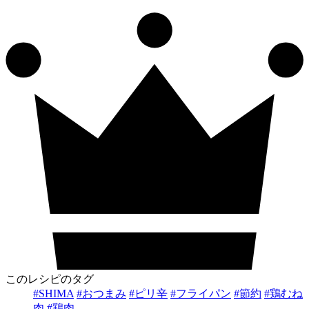
このレシピのタグ
#SHIMA
#おつまみ
#ピリ辛
#フライパン
#節約
#鶏むね
肉
#鶏肉