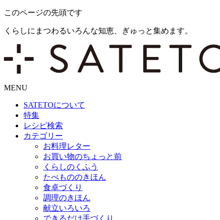
このページの先頭です
くらしにまつわるいろんな知恵、ぎゅっと集めます。
MENU
SATETO
について
特集
レシピ検索
カテゴリー
お料理レター
お買い物のちょっと前
くらしのくふう
たべもののきほん
食卓づくり
調理のきほん
献立いろいろ
できるだけ手づくり