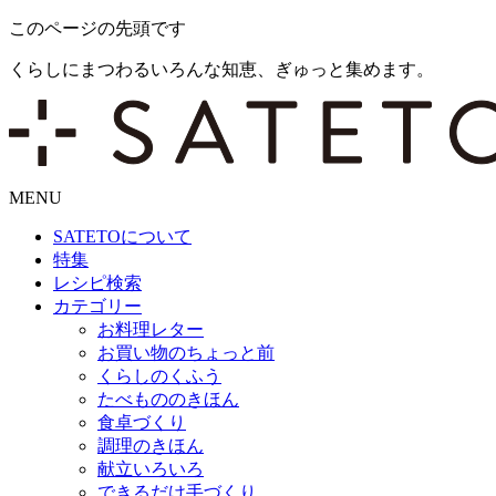
このページの先頭です
くらしにまつわるいろんな知恵、ぎゅっと集めます。
MENU
SATETO
について
特集
レシピ検索
カテゴリー
お料理レター
お買い物のちょっと前
くらしのくふう
たべもののきほん
食卓づくり
調理のきほん
献立いろいろ
できるだけ手づくり