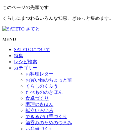
このページの先頭です
くらしにまつわるいろんな知恵、ぎゅっと集めます。
MENU
SATETO
について
特集
レシピ検索
カテゴリー
お料理レター
お買い物のちょっと前
くらしのくふう
たべもののきほん
食卓づくり
調理のきほん
献立いろいろ
できるだけ手づくり
酒呑みのためのつまみ
お弁当づくり