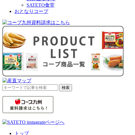
SATETO食堂
おとなりコープ
検
検索
索
対
象:
トップ