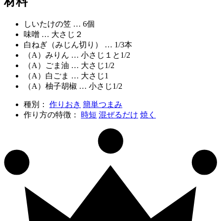
材料
しいたけの笠 … 6個
味噌 … 大さじ２
白ねぎ（みじん切り） … 1/3本
（A）みりん … 小さじ１と1/2
（A）ごま油 … 大さじ1/2
（A）白ごま … 大さじ1
（A）柚子胡椒 … 小さじ1/2
種別：
作りおき
簡単つまみ
作り方の特徴：
時短
混ぜるだけ
焼く