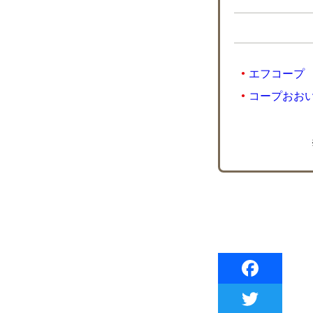
エフコープ
コープおお