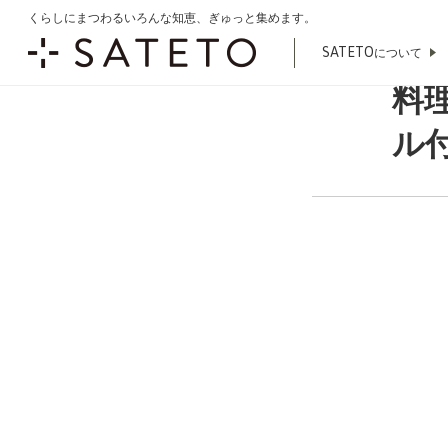
くらしにまつわるいろんな知恵、ぎゅっと集めます。
こ
トップ
商品一覧
お肉
加工肉
料理用スティックベーコン（チャ
の
SATETO
について
ペ
ー
料
ジ
の
ル付
先
頭
で
す