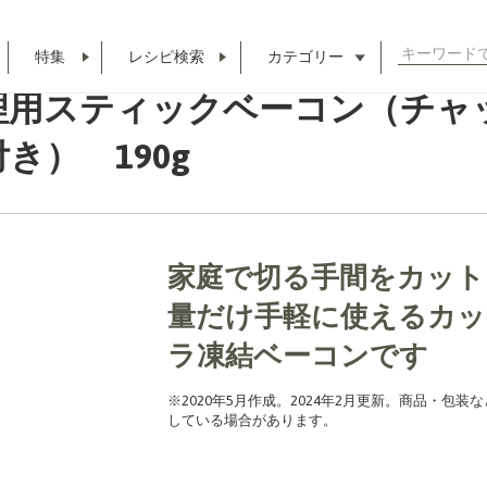
ックシール付き） 190g
検
特集
レシピ検索
カテゴリー
索
理用スティックベーコン（チャ
対
象:
き） 190g
家庭で切る手間をカット
量だけ手軽に使えるカッ
ラ凍結ベーコンです
※2020年5月作成。2024年2月更新。商品・包
している場合があります。