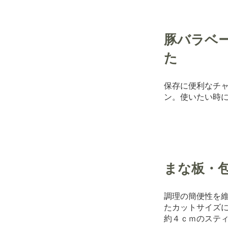
豚バラベ
た
保存に便利なチ
ン。使いたい時
まな板・
調理の簡便性を
たカットサイズ
約４ｃｍのステ