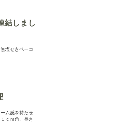
凍結しまし
た無塩せきベーコ
理
ューム感を持たせ
約１ｃｍ角、長さ