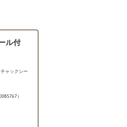
ール付
（チャックシー
0085767）