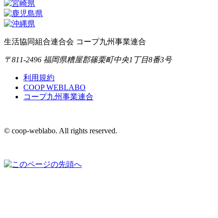
生活協同組合連合会 コープ九州事業連合
〒811-2496 福岡県糟屋郡篠栗町中央1丁目8番3号
利用規約
COOP WEBLABO
コープ九州事業連合
© coop-weblabo. All rights reserved.