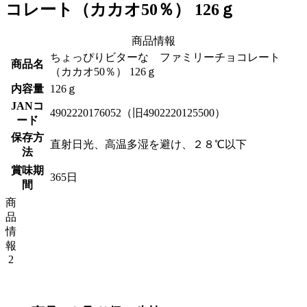
コレート（カカオ50％） 126ｇ
商品情報
ちょっぴりビターな ファミリーチョコレート
商品名
（カカオ50％） 126ｇ
内容量
126ｇ
JANコ
4902220176052（旧4902220125500）
ード
保存方
直射日光、高温多湿を避け、２８℃以下
法
賞味期
365日
間
商
品
情
報
2