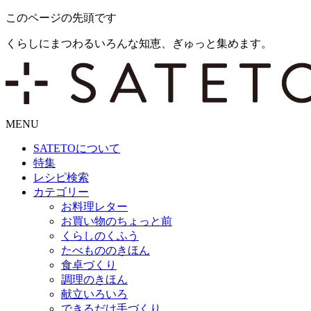
このページの先頭です
くらしにまつわるいろんな知恵、ぎゅっと集めます。
MENU
SATETO
について
特集
レシピ検索
カテゴリー
お料理レター
お買い物のちょっと前
くらしのくふう
たべもののきほん
食卓づくり
調理のきほん
献立いろいろ
できるだけ手づくり