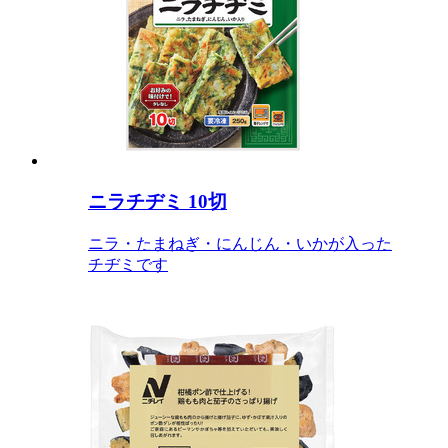
ニラチヂミ 10切
ニラ・たまねぎ・にんじん・いかが入った
チヂミです