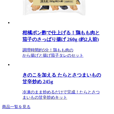
柑橘ポン酢で仕上げる！鶏もも肉と
茄子のさっぱり揚げ 260g (約2人前)
調理時間約5分！鶏もも肉の
から揚げと揚げ茄子タレのセット
きのこを加える たらとさつまいもの
甘辛炒め 245g
冷凍のまま炒めるだけで完成！たらとさつ
まいもの甘辛炒めキット
商品一覧を見る