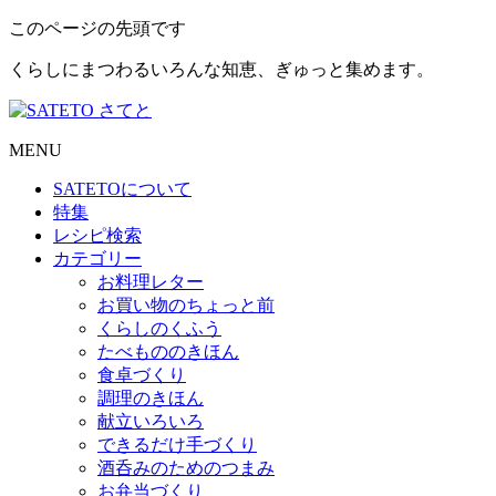
このページの先頭です
くらしにまつわるいろんな知恵、ぎゅっと集めます。
MENU
SATETO
について
特集
レシピ検索
カテゴリー
お料理レター
お買い物のちょっと前
くらしのくふう
たべもののきほん
食卓づくり
調理のきほん
献立いろいろ
できるだけ手づくり
酒呑みのためのつまみ
お弁当づくり