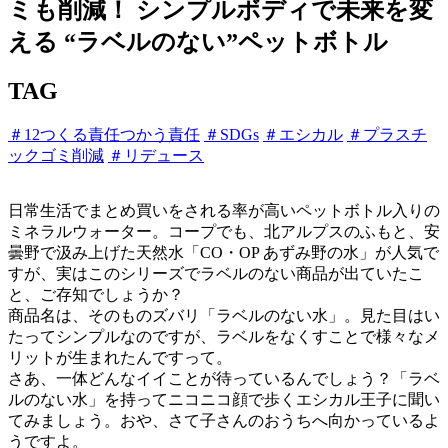
ミも削減！ シンプルボディで未来を変
える “ラベルのない”ペットボトル
TAG
＃12つくる責任つかう責任
＃SDGs
＃エシカル
＃プラスチ
ックゴミ削減
＃リデュース
日常生活でまとめ買いをされる率が高いペットボトル入りの
ミネラルウォーター。コープでも、北アルプスのふもと、安
曇野で汲み上げた天然水「CO・OP あずみ野の水」が人気で
すが、実はこのシリーズでラベルのない商品が出ていたこ
と、ご存知でしょうか？
商品名は、そのものズバリ「ラベルのない水」。見た目はい
たってシンプルなのですが、ラベルをなくすことで様々なメ
リットが生まれたんですって。
さあ、一体どんなイイことが待っているんでしょう？「ラベ
ルのない水」を持ってニコニコ顔で歩くエシカル王子に聞い
てみましょう。おや、さて子さんのおうちへ向かっているよ
うですよ。