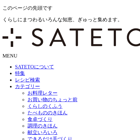
このページの先頭です
くらしにまつわるいろんな知恵、ぎゅっと集めます。
MENU
SATETO
について
特集
レシピ検索
カテゴリー
お料理レター
お買い物のちょっと前
くらしのくふう
たべもののきほん
食卓づくり
調理のきほん
献立いろいろ
できるだけ手づくり