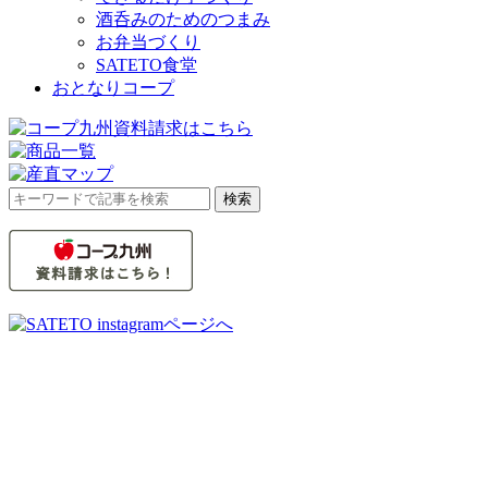
酒呑みのためのつまみ
お弁当づくり
SATETO食堂
おとなりコープ
検
検索
索
対
象: