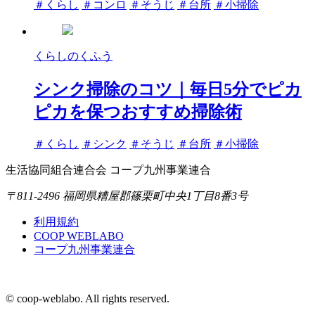
タ
＃くらし
＃コンロ
＃そうじ
＃台所
＃小掃除
グ
くらしのくふう
シンク掃除のコツ｜毎日5分でピカ
ピカを保つおすすめ掃除術
タ
＃くらし
＃シンク
＃そうじ
＃台所
＃小掃除
グ
生活協同組合連合会 コープ九州事業連合
〒811-2496 福岡県糟屋郡篠栗町中央1丁目8番3号
利用規約
COOP WEBLABO
コープ九州事業連合
© coop-weblabo. All rights reserved.