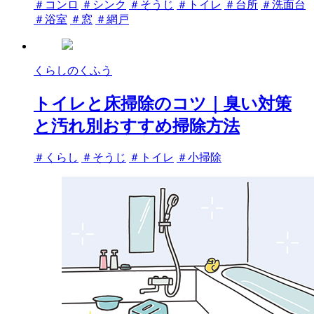
タ
＃コンロ
＃シンク
＃そうじ
＃トイレ
＃台所
＃洗面台
グ
＃浴室
＃窓
＃網戸
くらしのくふう
トイレと床掃除のコツ｜臭い対策
と汚れ別おすすめ掃除方法
タ
＃くらし
＃そうじ
＃トイレ
＃小掃除
グ