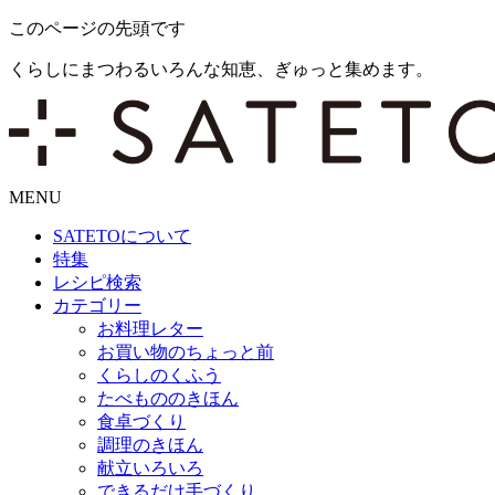
このページの先頭です
くらしにまつわるいろんな知恵、ぎゅっと集めます。
MENU
SATETO
について
特集
レシピ検索
カテゴリー
お料理レター
お買い物のちょっと前
くらしのくふう
たべもののきほん
食卓づくり
調理のきほん
献立いろいろ
できるだけ手づくり