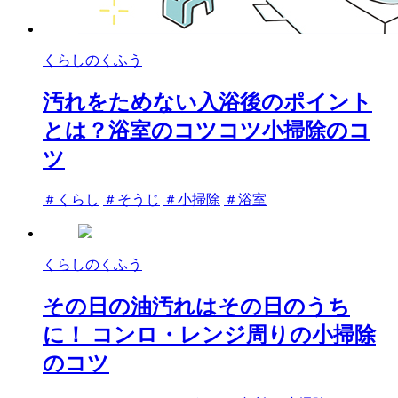
くらしのくふう
汚れをためない入浴後のポイント
とは？浴室のコツコツ小掃除のコ
ツ
タ
＃くらし
＃そうじ
＃小掃除
＃浴室
グ
くらしのくふう
その日の油汚れはその日のうち
に！ コンロ・レンジ周りの小掃除
のコツ