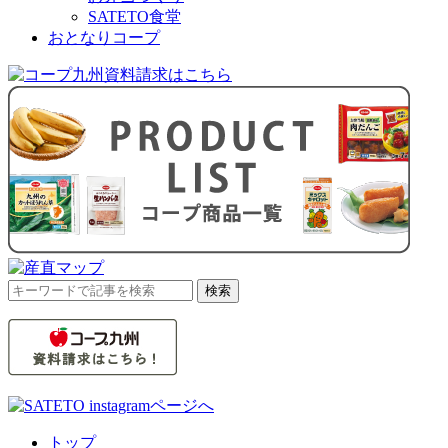
SATETO食堂
おとなりコープ
検
検索
索
対
象:
トップ