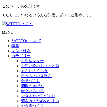
このページの先頭です
くらしにまつわるいろんな知恵、ぎゅっと集めます。
MENU
SATETO
について
特集
レシピ検索
カテゴリー
お料理レター
お買い物のちょっと前
くらしのくふう
たべもののきほん
食卓づくり
調理のきほん
献立いろいろ
できるだけ手づくり
酒呑みのためのつまみ
お弁当づくり