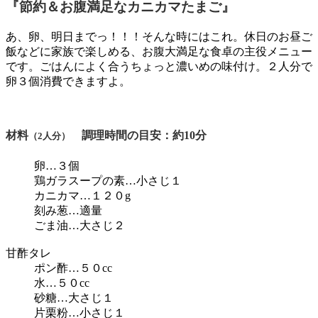
『節約＆お腹満足なカニカマたまご』
あ、卵、明日までっ！！！そんな時にはこれ。休日のお昼ご
飯などに家族で楽しめる、お腹大満足な食卓の主役メニュー
です。ごはんによく合うちょっと濃いめの味付け。２人分で
卵３個消費できますよ。
材料
調理時間の目安：約10分
（2人分）
卵…３個
鶏ガラスープの素…小さじ１
カニカマ…１２０g
刻み葱…適量
ごま油…大さじ２
甘酢タレ
ポン酢…５０cc
水…５０cc
砂糖…大さじ１
片栗粉…小さじ１