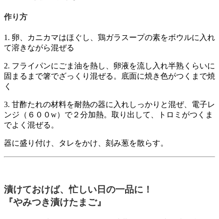
作り方
1. 卵、カニカマはほぐし、鶏ガラスープの素をボウルに入れ
て溶きながら混ぜる
2. フライパンにごま油を熱し、卵液を流し入れ半熟くらいに
固まるまで箸でざっくり混ぜる。底面に焼き色がつくまで焼
く
3. 甘酢たれの材料を耐熱の器に入れしっかりと混ぜ、電子レ
ンジ（６００w）で２分加熱。取り出して、トロミがつくま
でよく混ぜる。
器に盛り付け、タレをかけ、刻み葱を散らす。
漬けておけば、忙しい日の一品に！
『やみつき漬けたまご』