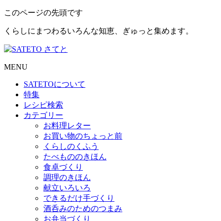
このページの先頭です
くらしにまつわるいろんな知恵、ぎゅっと集めます。
MENU
SATETO
について
特集
レシピ検索
カテゴリー
お料理レター
お買い物のちょっと前
くらしのくふう
たべもののきほん
食卓づくり
調理のきほん
献立いろいろ
できるだけ手づくり
酒呑みのためのつまみ
お弁当づくり