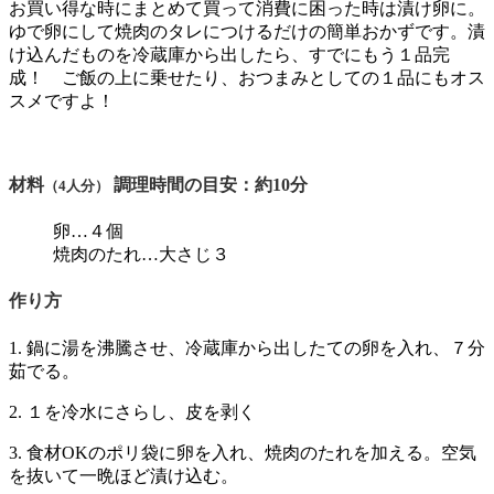
お買い得な時にまとめて買って消費に困った時は漬け卵に。
ゆで卵にして焼肉のタレにつけるだけの簡単おかずです。漬
け込んだものを冷蔵庫から出したら、すでにもう１品完
成！ ご飯の上に乗せたり、おつまみとしての１品にもオス
スメですよ！
材料
調理時間の目安：約10分
（4人分）
卵…４個
焼肉のたれ…大さじ３
作り方
1. 鍋に湯を沸騰させ、冷蔵庫から出したての卵を入れ、７分
茹でる。
2. １を冷水にさらし、皮を剥く
3. 食材OKのポリ袋に卵を入れ、焼肉のたれを加える。空気
を抜いて一晩ほど漬け込む。