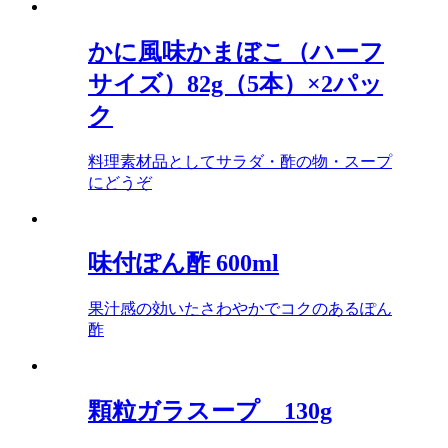
かに風味かまぼこ（ハーフ
サイズ）82g（5本）×2パッ
ク
料理素材品としてサラダ・酢の物・スープ
にどうぞ
味付ぽん酢 600ml
果汁感の効いたさわやかでコクのあるぽん
酢
顆粒ガラスープ 130g