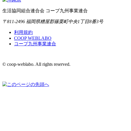
生活協同組合連合会 コープ九州事業連合
〒811-2496 福岡県糟屋郡篠栗町中央1丁目8番3号
利用規約
COOP WEBLABO
コープ九州事業連合
© coop-weblabo. All rights reserved.