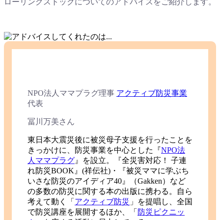
ローリングストックについてのアドバイスをご紹介します。
NPO法人ママプラグ理事
アクティブ防災事業
代表
冨川万美
さん
東日本大震災後に被災母子支援を行ったことを
きっかけに、防災事業を中心とした『
NPO法
人ママプラグ
』を設立。『全災害対応！ 子連
れ防災BOOK』(祥伝社)・『被災ママに学ぶち
いさな防災のアイディア40』（Gakken）など
の多数の防災に関する本の出版に携わる。自ら
考えて動く「
アクティブ防災
」を提唱し、全国
で防災講座を展開するほか、「
防災ピクニッ