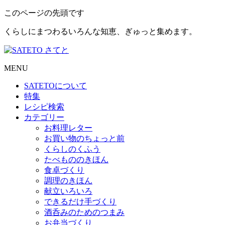
このページの先頭です
くらしにまつわるいろんな知恵、ぎゅっと集めます。
MENU
SATETO
について
特集
レシピ検索
カテゴリー
お料理レター
お買い物のちょっと前
くらしのくふう
たべもののきほん
食卓づくり
調理のきほん
献立いろいろ
できるだけ手づくり
酒呑みのためのつまみ
お弁当づくり