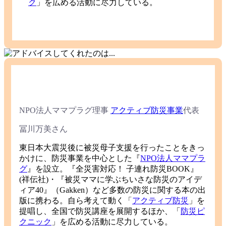
ク
」を広める活動に尽力している。
NPO法人ママプラグ理事
アクティブ防災事業
代表
冨川万美
さん
東日本大震災後に被災母子支援を行ったことをきっ
かけに、防災事業を中心とした『
NPO法人ママプラ
グ
』を設立。『全災害対応！ 子連れ防災BOOK』
(祥伝社)・『被災ママに学ぶちいさな防災のアイデ
ィア40』（Gakken）など多数の防災に関する本の出
版に携わる。自ら考えて動く「
アクティブ防災
」を
提唱し、全国で防災講座を展開するほか、「
防災ピ
クニック
」を広める活動に尽力している。