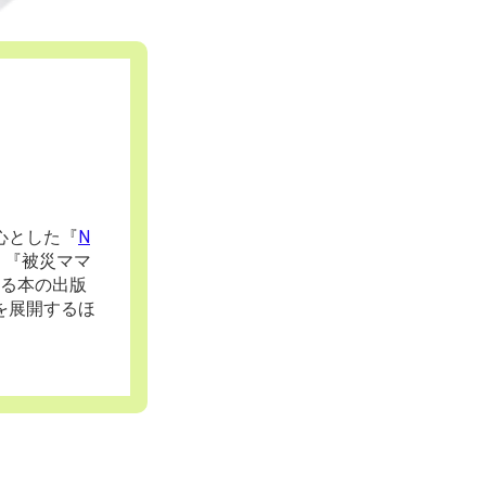
心とした『
N
・『被災ママ
する本の出版
を展開するほ