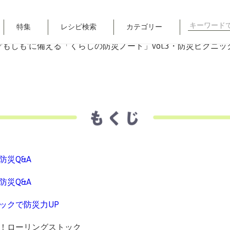
3・防災ピクニックで防災力UP
検
特集
レシピ検索
カテゴリー
索
対
象: