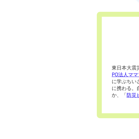
東日本大震
PO法人マ
に学ぶちいさ
に携わる。
か、「
防災