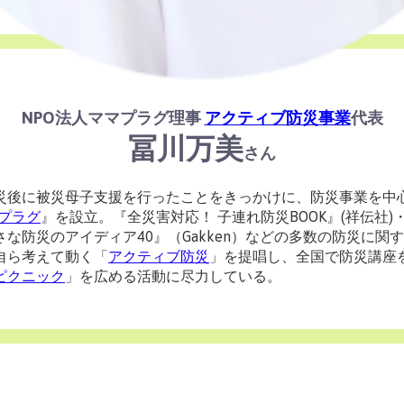
NPO法人ママプラグ理事
アクティブ防災事業
代表
冨川万美
さん
災後に被災母子支援を行ったことをきっかけに、防災事業を中
マプラグ
』を設立。『全災害対応！ 子連れ防災BOOK』(祥伝社)
な防災のアイディア40』（Gakken）などの多数の防災に関
自ら考えて動く「
アクティブ防災
」を提唱し、全国で防災講座
ピクニック
」を広める活動に尽力している。