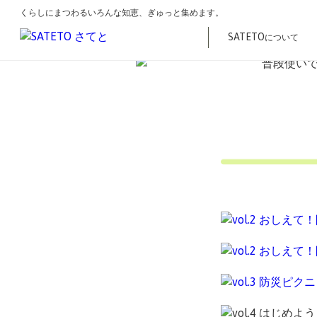
くらしにまつわるいろんな知恵、ぎゅっと集めます。
こ
トップ
特集
普段使いで’もしも’に備える「くらしの防災ノート」vol.
の
SATETO
について
ペ
ー
ジ
の
先
頭
で
す